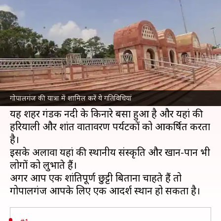
इन 5 गतिविधियों का जरूर लें मजा
लेखन
Jan 21, 2025
12:03 am
अंजली
क्या है खबर?
बिहार
का गोपालगंज एक छोटा लेकिन ऐतिहासिक शहर
है, जो अपनी सांस्कृतिक धरोहर और प्राकृतिक सुंदरता के
गोपालगंज की यात्रा में शामिल करें ये गतिविधियां
लिए जाना जाता है।
यह शहर गंडक नदी के किनारे बसा हुआ है और यहां की
हरियाली और शांत वातावरण पर्यटकों को आकर्षित करता
है।
इसके अलावा यहां की स्थानीय संस्कृति और खान-पान भी
लोगों को लुभाते हैं।
अगर आप एक शांतिपूर्ण छुट्टी बिताना चाहते हैं तो