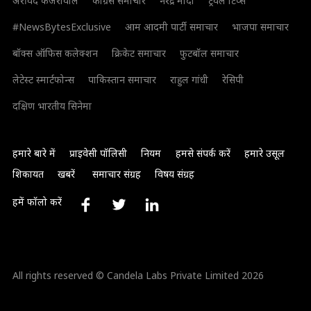
अरविंद केजरीवाल
कांग्रेस समाचार
नरेंद्र मोदी
ट्रैवल टिप्स
#NewsBytesExclusive
आम आदमी पार्टी समाचार
भाजपा समाचार
बॉक्स ऑफिस कलेक्शन
क्रिकेट समाचार
फुटबॉल समाचार
लेटेस्ट स्मार्टफोन्स
पाकिस्तान समाचार
राहुल गांधी
रेसिपी
दक्षिण भारतीय सिनेमा
हमारे बारे में
प्राइवेसी पॉलिसी
नियम
हमसे संपर्क करें
हमारे उसूल
शिकायत
खबरें
समाचार संग्रह
विषय संग्रह
हमें फॉलो करें
All rights reserved © Candela Labs Private Limited 2026