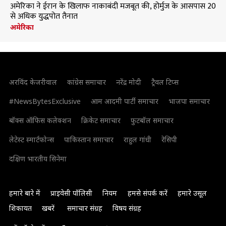
अमेरिका ने ईरान के खिलाफ नाकाबंदी मजबूत की, होर्मुज के आसपास 20
से अधिक युद्धपोत तैनात
अमेरिका
अरविंद केजरीवाल
कांग्रेस समाचार
नरेंद्र मोदी
ट्रैवल टिप्स
#NewsBytesExclusive
आम आदमी पार्टी समाचार
भाजपा समाचार
बॉक्स ऑफिस कलेक्शन
क्रिकेट समाचार
फुटबॉल समाचार
लेटेस्ट स्मार्टफोन्स
पाकिस्तान समाचार
राहुल गांधी
रेसिपी
दक्षिण भारतीय सिनेमा
हमारे बारे में
प्राइवेसी पॉलिसी
नियम
हमसे संपर्क करें
हमारे उसूल
शिकायत
खबरें
समाचार संग्रह
विषय संग्रह