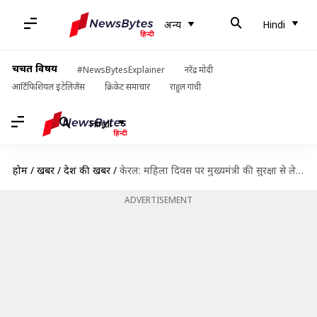
अन्य
Hindi
चर्चित विषय
#NewsBytesExplainer
नरेंद्र मोदी
आर्टिफिशियल इंटेलिजेंस
क्रिकेट समाचार
राहुल गांधी
Hindi
होम
/
खबरें
/
देश की खबरें
/
केरल: महिला दिवस पर मुख्यमंत्री की सुरक्षा से लेकर थानों की जिम्मेदारी संभालेंगी महिलाएं
ADVERTISEMENT