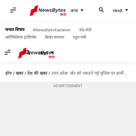
अन्य
Hindi
चर्चित विषय
#NewsBytesExplainer
नरेंद्र मोदी
आर्टिफिशियल इंटेलिजेंस
क्रिकेट समाचार
राहुल गांधी
Hindi
होम
/
खबरें
/
देश की खबरें
/
उत्तर प्रदेश: चोर को पकड़ने गई पुलिस पर ग्रामीणों ने किया हमला, SI की मौत
ADVERTISEMENT