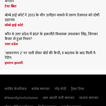
कप्तान
टेस्ट क्रिकेट
बॉम्बे हाई कोर्ट ने 2013 के यौन उत्पीड़न मामले में तरुण तेजपाल को दोषी
ठहराया
बॉम्बे हाई कोर्ट
कौन थे उत्तर प्रदेश में BSP के इकलौते विधायक उमाशंकर सिंह, जिनका
कैंसर से हुआ निधन?
उत्तर प्रदेश
'आवारापन 2' पर चली सेंसर बोर्ड की कैंची, 9 बदलाव के बाद मिली ये
रेटिंग
इमरान हाशमी
अरविंद केजरीवाल
कांग्रेस समाचार
नरेंद्र मोदी
ट्रैवल टिप्स
#NewsBytesExclusive
आम आदमी पार्टी समाचार
भाजपा समाचार