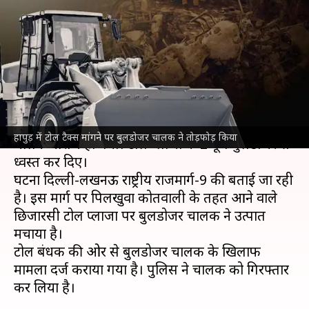
पर बुलडोजर चालक नाराज, तोड़फोड़
की
लेखन
Jun 11, 2024
01:55 pm
गजेंद्र
क्या है खबर?
उत्तर प्रदेश
के हापुड़ में टोल टैक्स मांगने पर एक बुलडोजर
हापुड़ में टोल टैक्स मांगने पर बुलडोजर चालक ने तोड़फोड़ किया
चालक नाराज हो गया। टोल प्लाजा के 2 बूथ बुलडोजर से
ध्वस्त कर दिए।
घटना दिल्ली-लखनऊ राष्ट्रीय राजमार्ग-9 की बताई जा रही
है। इस मार्ग पर पिलखुवा कोतवाली के तहत आने वाले
छिजारसी टोल प्लाजा पर बुलडोजर चालक ने उत्पात
मचाया है।
टोल प्रबंधक की ओर से बुलडोजर चालक के खिलाफ
मामला दर्ज कराया गया है। पुलिस ने चालक को गिरफ्तार