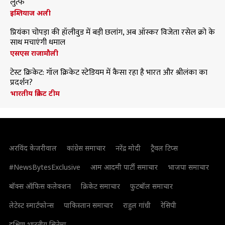
लुत्फ
इम्तियाज अली
प्रियंका चोपड़ा की हॉलीवुड में बड़ी छलांग, अब ऑस्कर विजेता रसेल क्रो के
साथ मचाएंगी धमाल
एसएस राजामौली
टेस्ट क्रिकेट: गॉल क्रिकेट स्टेडियम में कैसा रहा है भारत और श्रीलंका का
प्रदर्शन?
भारतीय क्रिकेट टीम
अरविंद केजरीवाल
कांग्रेस समाचार
नरेंद्र मोदी
ट्रैवल टिप्स
#NewsBytesExclusive
आम आदमी पार्टी समाचार
भाजपा समाचार
बॉक्स ऑफिस कलेक्शन
क्रिकेट समाचार
फुटबॉल समाचार
लेटेस्ट स्मार्टफोन्स
पाकिस्तान समाचार
राहुल गांधी
रेसिपी
दक्षिण भारतीय सिनेमा