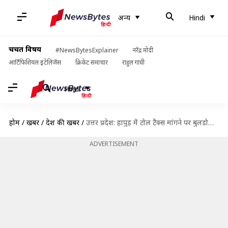
अन्य
Hindi
चर्चित विषय
#NewsBytesExplainer
नरेंद्र मोदी
आर्टिफिशियल इंटेलिजेंस
क्रिकेट समाचार
राहुल गांधी
Hindi
होम
/
खबरें
/
देश की खबरें
/
उत्तर प्रदेश: हापुड़ में टोल टैक्स मांगने पर बुलडोजर चालक नाराज, तोड़फोड़ की
ADVERTISEMENT