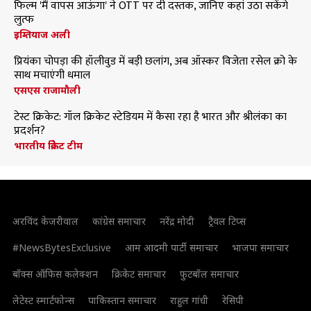
फिल्म 'मैं वापस आऊंगा' ने OTT पर दी दस्तक, जानिए कहां उठा सकेंगे
लुत्फ
इम्तियाज अली
प्रियंका चोपड़ा की हॉलीवुड में बड़ी छलांग, अब ऑस्कर विजेता रसेल क्रो के
साथ मचाएंगी धमाल
एसएस राजामौली
टेस्ट क्रिकेट: गॉल क्रिकेट स्टेडियम में कैसा रहा है भारत और श्रीलंका का
प्रदर्शन?
भारतीय क्रिकेट टीम
अरविंद केजरीवाल
कांग्रेस समाचार
नरेंद्र मोदी
ट्रैवल टिप्स
#NewsBytesExclusive
आम आदमी पार्टी समाचार
भाजपा समाचार
बॉक्स ऑफिस कलेक्शन
क्रिकेट समाचार
फुटबॉल समाचार
लेटेस्ट स्मार्टफोन्स
पाकिस्तान समाचार
राहुल गांधी
रेसिपी