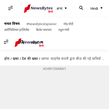
अन्य
Hindi
चर्चित विषय
#NewsBytesExplainer
नरेंद्र मोदी
आर्टिफिशियल इंटेलिजेंस
क्रिकेट समाचार
राहुल गांधी
Hindi
होम
/
खबरें
/
देश की खबरें
/
आगरा: फाइनेंस कंपनी द्वारा सीज की गई यात्रियों से भरी बस को पुलिस ने किया बरामद
ADVERTISEMENT