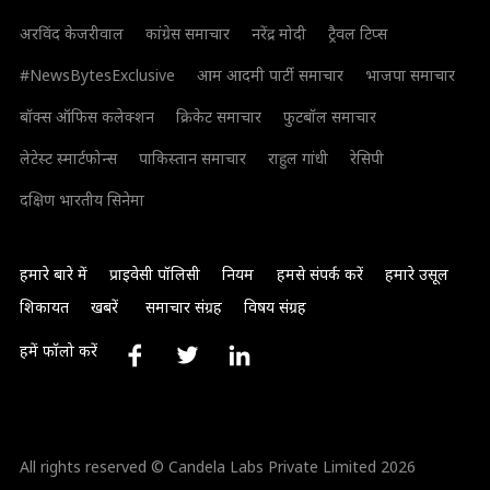
अरविंद केजरीवाल
कांग्रेस समाचार
नरेंद्र मोदी
ट्रैवल टिप्स
#NewsBytesExclusive
आम आदमी पार्टी समाचार
भाजपा समाचार
बॉक्स ऑफिस कलेक्शन
क्रिकेट समाचार
फुटबॉल समाचार
लेटेस्ट स्मार्टफोन्स
पाकिस्तान समाचार
राहुल गांधी
रेसिपी
दक्षिण भारतीय सिनेमा
हमारे बारे में
प्राइवेसी पॉलिसी
नियम
हमसे संपर्क करें
हमारे उसूल
शिकायत
खबरें
समाचार संग्रह
विषय संग्रह
हमें फॉलो करें
All rights reserved © Candela Labs Private Limited 2026