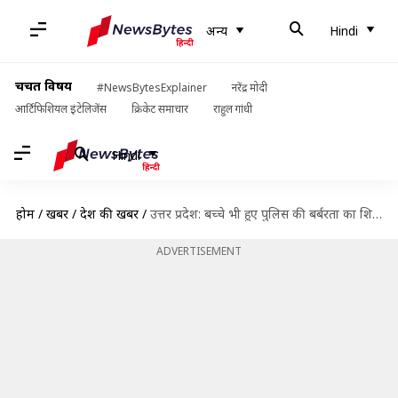
अन्य
Hindi
चर्चित विषय
#NewsBytesExplainer
नरेंद्र मोदी
आर्टिफिशियल इंटेलिजेंस
क्रिकेट समाचार
राहुल गांधी
Hindi
होम
/
खबरें
/
देश की खबरें
/
उत्तर प्रदेश: बच्चे भी हुए पुलिस की बर्बरता का शिकार, दो नाबालिग अभी भी जेल में
ADVERTISEMENT