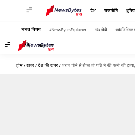
देश
राजनीति
दुनिय
चर्चित विषय
#NewsBytesExplainer
नरेंद्र मोदी
आर्टिफिशियल इ
Hindi
होम
/
खबरें
/
देश की खबरें
/
शराब पीने से रोका तो पति ने की पत्नी की हत्या