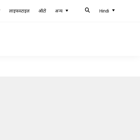
ब
लाइफस्टाइल
ऑटो
अन्य
Hindi