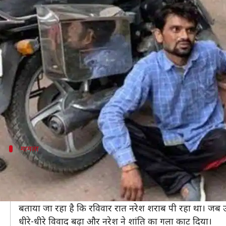
शराब पीने से रोका तो पति ने की पत्नी क
लेखन
Nov 11, 2019
08:54 pm
प्रमोद कुमार
क्या है खबर?
उत्तर प्रदेश में एक व्यक्ति ने शराब पीने से रोके जाने पर अप
उसकी बर्बरता की हद यहीं खत्म नहीं हुई है और वह कटा हुआ
यह दिल दहला देने वाला मामला आगरा के हरि पर्वत पुलिस था
मामला
शराब के कारण में घर में होती थी अनबन
बतौर रिपोर्ट्स, टीवी मैकेनिक का काम करने वाले आरोपी नरेश 
आरोपी शराब का आदी है, जिस वजह से उसकी अपनी पत्नी क
बताया जा रहा है कि रविवार रात नरेश शराब पी रहा था। जब उस
धीरे-धीरे विवाद बढ़ा और नरेश ने शांति का गला काट दिया।