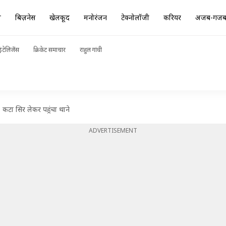
ा
बिज़नेस
खेलकूद
मनोरंजन
टेक्नोलॉजी
करियर
अजब-गज
ंटेलिजेंस
क्रिकेट समाचार
राहुल गांधी
, कटा सिर लेकर पहुंचा थाने
ADVERTISEMENT