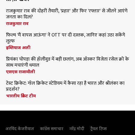
राजकुमार राव की दोहरी तैयारी, 'प्रहार' और फिर 'रफ्तार' से जीतने आएंगे
जनता का दिल?
राजकुमार राव
फिल्म 'मैं वापस आऊंगा' ने OTT पर दी दस्तक, जानिए कहां उठा सकेंगे
लुत्फ
इम्तियाज अली
प्रियंका चोपड़ा की हॉलीवुड में बड़ी छलांग, अब ऑस्कर विजेता रसेल क्रो के
साथ मचाएंगी धमाल
एसएस राजामौली
टेस्ट क्रिकेट: गॉल क्रिकेट स्टेडियम में कैसा रहा है भारत और श्रीलंका का
प्रदर्शन?
भारतीय क्रिकेट टीम
अरविंद केजरीवाल
कांग्रेस समाचार
नरेंद्र मोदी
ट्रैवल टिप्स