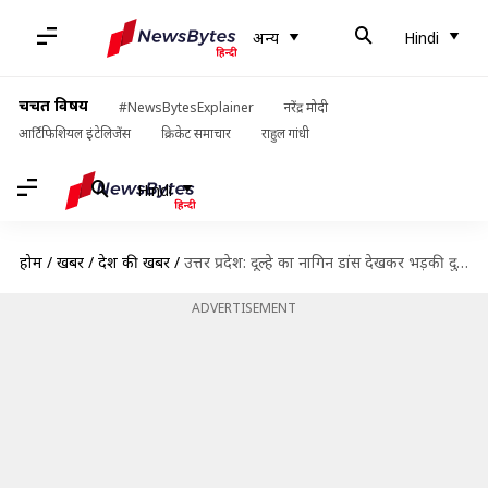
अन्य
Hindi
चर्चित विषय
#NewsBytesExplainer
नरेंद्र मोदी
आर्टिफिशियल इंटेलिजेंस
क्रिकेट समाचार
राहुल गांधी
Hindi
होम
/
खबरें
/
देश की खबरें
/
उत्तर प्रदेश: दूल्हे का नागिन डांस देखकर भड़की दुल्हन, किया शादी से इनकार
ADVERTISEMENT