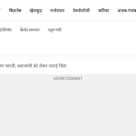
ा
बिज़नेस
खेलकूद
मनोरंजन
टेक्नोलॉजी
करियर
अजब-गज
ंटेलिजेंस
क्रिकेट समाचार
राहुल गांधी
उमा भारती, प्रधानमंत्री को लेकर जताई चिंता
ADVERTISEMENT