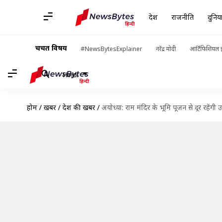
देश
राजनीति
दुनिय
चर्चित विषय
#NewsBytesExplainer
नरेंद्र मोदी
आर्टिफिशियल इ
Hindi
होम
/
खबरें
/
देश की खबरें
/
अयोध्या: राम मंदिर के भूमि पूजन से दूर रहेंगी 