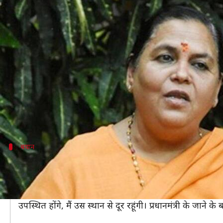
अयोध्या: राम मंदिर के भूमि पूजन से दूर 
लेखन
Aug 03, 2020
06:20 pm
भारत शर्मा
क्या है खबर?
उत्तर प्रदेश के अयोध्या में आगामी 5 अगस्त को होने वाले श्री
हर कोई इस ऐतिहासिक कार्यक्रम में शामिल होना चाहता है,
उन्होंने बढ़ते कोरोना वायरस के संक्रमण के चलते भूमि पूजन कार
बयान
भमि पूजन के दौरान सरयू नदी के किनारे पर रहे
उमा भारती ने ट्वीट किया, 'मैंने रामजन्मभूमि न्यास के अधिकारियो
उन्होंने आगे लिखा, 'मैं भोपाल से आज रवाना होऊंगी। कल शाम अयो
उपस्थित होंगे, मैं उस स्थान से दूर रहूंगी। प्रधानमंत्री के जाने क