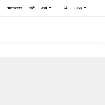
ब
लाइफस्टाइल
ऑटो
अन्य
Hindi