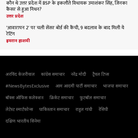
कौन थे उत्तर प्रदेश में BSP के इकलौते विधायक उमाशंकर सिंह, जिनका
कैंसर से हुआ निधन?
उत्तर प्रदेश
'आवारापन 2' पर चली सेंसर बोर्ड की कैंची, 9 बदलाव के बाद मिली ये
रेटिंग
इमरान हाशमी
अरविंद केजरीवाल
कांग्रेस समाचार
नरेंद्र मोदी
ट्रैवल टिप्स
#NewsBytesExclusive
आम आदमी पार्टी समाचार
भाजपा समाचार
बॉक्स ऑफिस कलेक्शन
क्रिकेट समाचार
फुटबॉल समाचार
लेटेस्ट स्मार्टफोन्स
पाकिस्तान समाचार
राहुल गांधी
रेसिपी
दक्षिण भारतीय सिनेमा