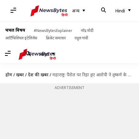
अन्य
Hindi
चर्चित विषय
#NewsBytesExplainer
नरेंद्र मोदी
आर्टिफिशियल इंटेलिजेंस
क्रिकेट समाचार
राहुल गांधी
Hindi
होम
/
खबरें
/
देश की खबरें
/
महाराष्ट्र: पैरोल पर रिहा हुए आरोपी ने दुष्कर्म के बाद की तीन वर्षीय मासूम की हत्या
ADVERTISEMENT