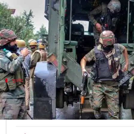
जम्मू-कश्मीर: पुलवामा में जैश-ए-मोह
लेखन
Jun 03, 2020
02:28 pm
मुकुल तोमर
क्या है खबर?
बुधवार को सुरक्षा बलों ने जम्मू-कश्मीर के पुलवामा में जैश
कश्मीर पुलिस के साझा ऑपरेशन में ये आतंकी ढेर किए गए
मुठभेड़
मारे गए आतंकियों में जैश का शीर्ष कमांडर शा
पुलिस के बयान के अनुसार, सुरक्षा बलों को कंगन मुर्रन गांव म
जम्मू-कश्मीर पुलिस प्रमुख दिलबाग सिंह ने तीन आतंकियों के मारे
मारे गए आतंकियों में जैश का एक शीर्ष कमांडर फौजी भाई उर