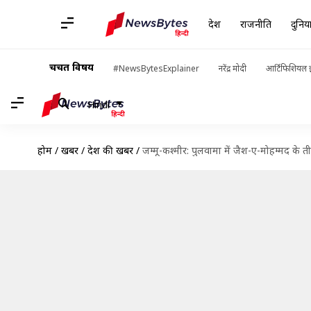
देश
राजनीति
दुनिय
चर्चित विषय
#NewsBytesExplainer
नरेंद्र मोदी
आर्टिफिशियल इ
Hindi
होम
/
खबरें
/
देश की खबरें
/
जम्मू-कश्मीर: पुलवामा में जैश-ए-मोहम्मद के 