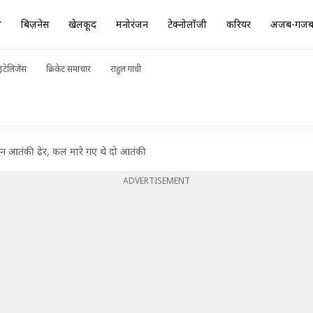
ा
बिज़नेस
खेलकूद
मनोरंजन
टेक्नोलॉजी
करियर
अजब-गज
ंटेलिजेंस
क्रिकेट समाचार
राहुल गांधी
तीन आतंकी ढेर, कल मारे गए थे दो आतंकी
ADVERTISEMENT