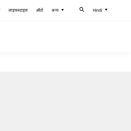
ब
लाइफस्टाइल
ऑटो
अन्य
Hindi