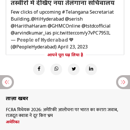
तस्वीरों में देखिए नया तेलंगाना सचिवालय
Few clicks of upcoming
#Telangana
Secretariat
Building..
@HiHyderabad
@serish
@HarithaHaram
@GHMCOnline
@tstdcofficial
@arvindkumar_ias
pic.twitter.com/y7vPC795IL
— ℙ𝕖𝕠𝕡𝕝𝕖 𝕠𝕗 ℍ𝕪𝕕𝕖𝕣𝕒𝕓𝕒𝕕 💙
(@PeopleHyderabad)
April 23, 2023
आपने पूरा पढ़ लिया है
ताज़ा खबरें
FCRA विधेयक 2026: अमेरिकी आलोचना पर भारत का करारा जवाब,
राजदूत क्वात्रा ने दूर किए भ्रम
अमेरिका