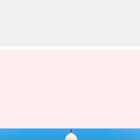
तेलंगाना: अद्वितीय वास्तुकला वाले