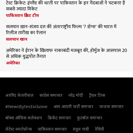
टेस्ट क्रिकेट: इंग्लैंड की धरती पर पाकिस्तान के इन गेंदबाजों ने चटकाए हैं
सबसे ज्यादा विकेट
पाकिस्तान क्रिकेट टीम
सलमान खान-संजय दत्त की अंतरराष्ट्रीय फिल्म '7 डॉग्स' की भारत में
रिलीज तारीख का ऐलान
सलमान खान
अमेरिका ने ईरान के खिलाफ नाकाबंदी मजबूत की, होर्मुज के आसपास 20
से अधिक युद्धपोत तैनात
अमेरिका
अरविंद केजरीवाल
कांग्रेस समाचार
नरेंद्र मोदी
ट्रैवल टिप्स
#NewsBytesExclusive
आम आदमी पार्टी समाचार
भाजपा समाचार
बॉक्स ऑफिस कलेक्शन
क्रिकेट समाचार
फुटबॉल समाचार
लेटेस्ट स्मार्टफोन्स
पाकिस्तान समाचार
राहुल गांधी
रेसिपी