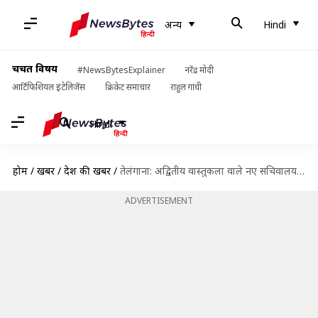
अन्य
Hindi
चर्चित विषय
#NewsBytesExplainer
नरेंद्र मोदी
आर्टिफिशियल इंटेलिजेंस
क्रिकेट समाचार
राहुल गांधी
Hindi
होम
/
खबरें
/
देश की खबरें
/
तेलंगाना: अद्वितीय वास्तुकला वाले नए सचिवालय का 30 अप्रैल को होगा उद्घाटन, देखिए तस्वीरें
ADVERTISEMENT