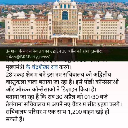
नए सचिवालय का 30 अप्रैल को होगा
उद्घाटन, देखिए तस्वीरें
लेखन
Apr 27, 2023
03:24 pm
गजेंद्र
क्या है खबर?
तेलंगाना के नए सचिवालय का उद्घाटन 30 अप्रैल को होगा (तस्वीर:
तेलंगाना
में डॉ भीमराव अंबेडकर राज्य सचिवालय पूरी
ट्विटर/@BRSParty_news)
तरह बनकर तैयार है। इसका उद्घाटन 30 अप्रैल को
मुख्यमंत्री
के चंद्रशेखर राव
करेंगे।
28 एकड़ क्षेत्र में बने इस नए सचिवालय को अद्वितीय
वास्तुकला वाला बताया जा रहा है। इसे पोन्नी कॉन्सेसाओ
और ऑस्कर कॉन्सेसाओ ने डिज़ाइन किया है।
बताया जा रहा है कि राव 30 अप्रैल को 01ः30 बजे
तेलंगाना सचिवालय में अपने नए चैंबर में सीट ग्रहण करेंगे।
सचिवालय परिसर में एक साथ 1,200 वाहन खड़े हो