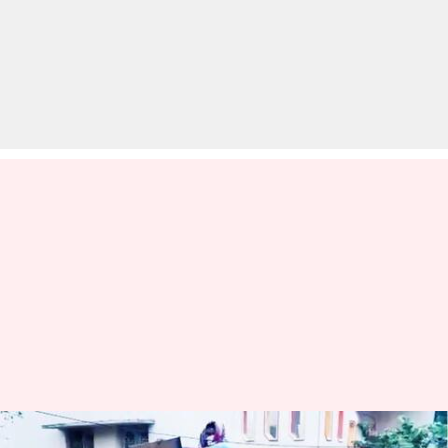
आंध्र प्रदेश: कचरा ढोने वाली गाड़ी में