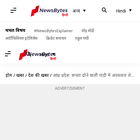
अन्य
Hindi
चर्चित विषय
#NewsBytesExplainer
नरेंद्र मोदी
आर्टिफिशियल इंटेलिजेंस
क्रिकेट समाचार
राहुल गांधी
Hindi
होम
/
खबरें
/
देश की खबरें
/
आंध्र प्रदेश: कचरा ढोने वाली गाड़ी में अस्पताल ले जाए गए संदिग्ध कोरोना मरीज
ADVERTISEMENT