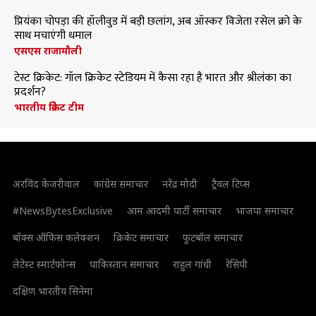
प्रियंका चोपड़ा की हॉलीवुड में बड़ी छलांग, अब ऑस्कर विजेता रसेल क्रो के
साथ मचाएंगी धमाल
एसएस राजामौली
टेस्ट क्रिकेट: गॉल क्रिकेट स्टेडियम में कैसा रहा है भारत और श्रीलंका का
प्रदर्शन?
भारतीय क्रिकेट टीम
अरविंद केजरीवाल
कांग्रेस समाचार
नरेंद्र मोदी
ट्रैवल टिप्स
#NewsBytesExclusive
आम आदमी पार्टी समाचार
भाजपा समाचार
बॉक्स ऑफिस कलेक्शन
क्रिकेट समाचार
फुटबॉल समाचार
लेटेस्ट स्मार्टफोन्स
पाकिस्तान समाचार
राहुल गांधी
रेसिपी
दक्षिण भारतीय सिनेमा