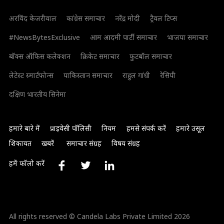
अरविंद केजरीवाल
कांग्रेस समाचार
नरेंद्र मोदी
ट्रैवल टिप्स
#NewsBytesExclusive
आम आदमी पार्टी समाचार
भाजपा समाचार
बॉक्स ऑफिस कलेक्शन
क्रिकेट समाचार
फुटबॉल समाचार
लेटेस्ट स्मार्टफोन्स
पाकिस्तान समाचार
राहुल गांधी
रेसिपी
दक्षिण भारतीय सिनेमा
हमारे बारे में
प्राइवेसी पॉलिसी
नियम
हमसे संपर्क करें
हमारे उसूल
शिकायत
खबरें
समाचार संग्रह
विषय संग्रह
हमें फॉलो करें
All rights reserved © Candela Labs Private Limited 2026