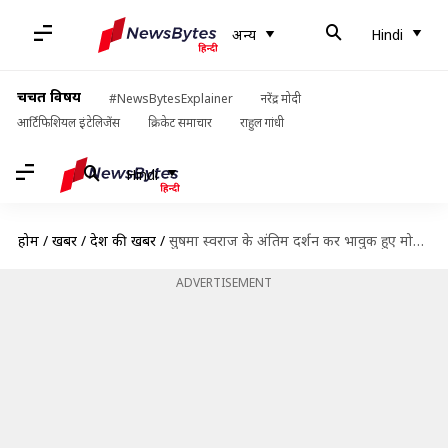
अन्य
Hindi
चर्चित विषय
#NewsBytesExplainer
नरेंद्र मोदी
आर्टिफिशियल इंटेलिजेंस
क्रिकेट समाचार
राहुल गांधी
Hindi
होम
/
खबरें
/
देश की खबरें
/
सुषमा स्वराज के अंतिम दर्शन कर भावुक हुए मोदी-आडवाणी, दुनियाभर के नेताओं ने दी श्रद्धांजलि
ADVERTISEMENT