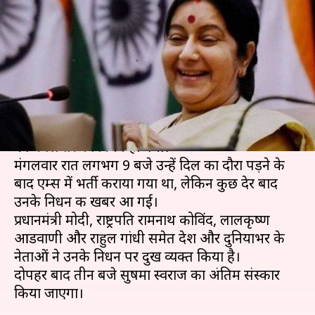
भावुक हुए मोदी-आडवाणी, दुनियाभर
के नेताओं ने दी श्रद्धांजलि
लेखन
Aug 07, 2019
11:31 am
प्रमोद कुमार
क्या है खबर?
देश की पहली पूर्णकालिक विदेश मंत्री रहीं सुषमा स्वराज
का
मंगलवार को निधन
हो गया।
मंगलवार रात लगभग 9 बजे उन्हें दिल का दौरा पड़ने के
बाद एम्स में भर्ती कराया गया था, लेकिन कुछ देर बाद
उनके निधन की खबर आ गई।
प्रधानमंत्री मोदी, राष्ट्रपति रामनाथ कोविंद, लालकृष्ण
आडवाणी और राहुल गांधी समेत देश और दुनियाभर के
नेताओं ने उनके निधन पर दुख व्यक्त किया है।
दोपहर बाद तीन बजे सुषमा स्वराज का अंतिम संस्कार