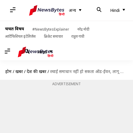
अन्य
Hindi
चर्चित विषय
#NewsBytesExplainer
नरेंद्र मोदी
आर्टिफिशियल इंटेलिजेंस
क्रिकेट समाचार
राहुल गांधी
Hindi
होम
/
खबरें
/
देश की खबरें
/
स्थाई समाधान नहीं हो सकता ऑड-ईवन, लागू किए जाने के बावजूद बढ़ रहा प्रदुषण- सुप्रीम कोर्ट
ADVERTISEMENT