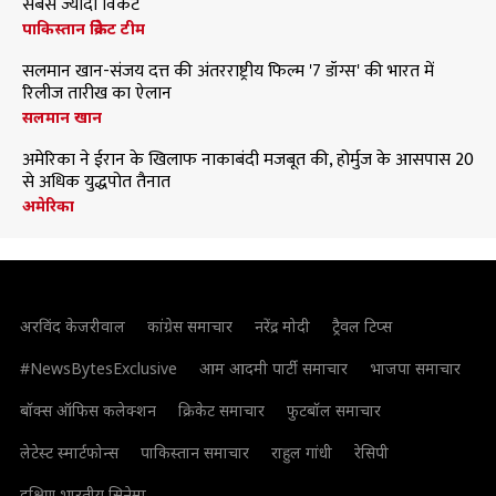
सबसे ज्यादा विकेट
पाकिस्तान क्रिकेट टीम
सलमान खान-संजय दत्त की अंतरराष्ट्रीय फिल्म '7 डॉग्स' की भारत में
रिलीज तारीख का ऐलान
सलमान खान
अमेरिका ने ईरान के खिलाफ नाकाबंदी मजबूत की, होर्मुज के आसपास 20
से अधिक युद्धपोत तैनात
अमेरिका
अरविंद केजरीवाल
कांग्रेस समाचार
नरेंद्र मोदी
ट्रैवल टिप्स
#NewsBytesExclusive
आम आदमी पार्टी समाचार
भाजपा समाचार
बॉक्स ऑफिस कलेक्शन
क्रिकेट समाचार
फुटबॉल समाचार
लेटेस्ट स्मार्टफोन्स
पाकिस्तान समाचार
राहुल गांधी
रेसिपी
दक्षिण भारतीय सिनेमा