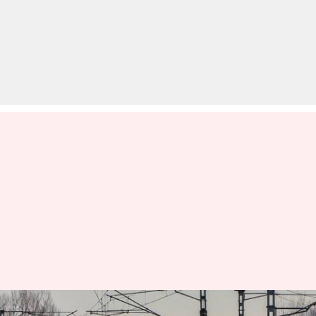
जम्मू-कश्मीर: दुनिया के सबसे ऊंचे रेल