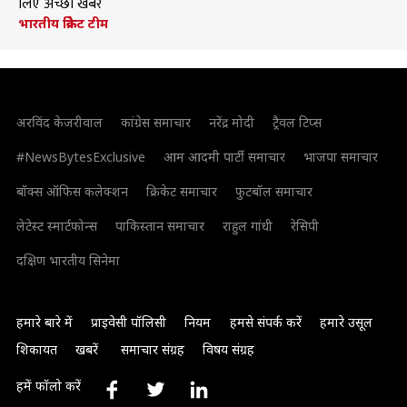
लिए अच्छी खबर
भारतीय क्रिकेट टीम
अरविंद केजरीवाल
कांग्रेस समाचार
नरेंद्र मोदी
ट्रैवल टिप्स
#NewsBytesExclusive
आम आदमी पार्टी समाचार
भाजपा समाचार
बॉक्स ऑफिस कलेक्शन
क्रिकेट समाचार
फुटबॉल समाचार
लेटेस्ट स्मार्टफोन्स
पाकिस्तान समाचार
राहुल गांधी
रेसिपी
दक्षिण भारतीय सिनेमा
हमारे बारे में
प्राइवेसी पॉलिसी
नियम
हमसे संपर्क करें
हमारे उसूल
शिकायत
खबरें
समाचार संग्रह
विषय संग्रह
हमें फॉलो करें