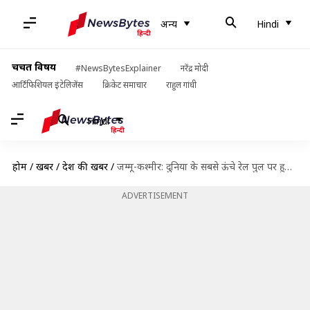
अन्य
Hindi
चर्चित विषय
#NewsBytesExplainer
नरेंद्र मोदी
आर्टिफिशियल इंटेलिजेंस
क्रिकेट समाचार
राहुल गांधी
Hindi
होम
/
खबरें
/
देश की खबरें
/
जम्मू-कश्मीर: दुनिया के सबसे ऊंचे रेल पुल पर हुआ वंदे भारत ट्रेन का सफल ट्रायल रन
ADVERTISEMENT