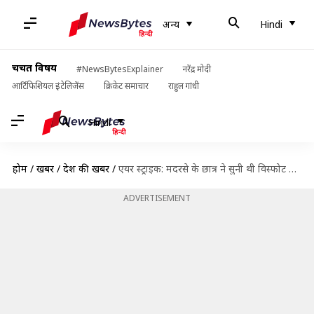
अन्य
Hindi
चर्चित विषय
#NewsBytesExplainer
नरेंद्र मोदी
आर्टिफिशियल इंटेलिजेंस
क्रिकेट समाचार
राहुल गांधी
Hindi
होम
/
खबरें
/
देश की खबरें
/
एयर स्ट्राइक: मदरसे के छात्र ने सुनी थी विस्फोट की आवाज, पाकिस्तानी सेना ने निकाला सुरक्षित
ADVERTISEMENT