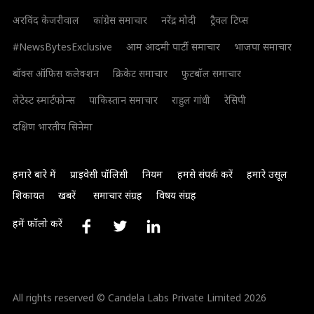
अरविंद केजरीवाल
कांग्रेस समाचार
नरेंद्र मोदी
ट्रैवल टिप्स
#NewsBytesExclusive
आम आदमी पार्टी समाचार
भाजपा समाचार
बॉक्स ऑफिस कलेक्शन
क्रिकेट समाचार
फुटबॉल समाचार
लेटेस्ट स्मार्टफोन्स
पाकिस्तान समाचार
राहुल गांधी
रेसिपी
दक्षिण भारतीय सिनेमा
हमारे बारे में
प्राइवेसी पॉलिसी
नियम
हमसे संपर्क करें
हमारे उसूल
शिकायत
खबरें
समाचार संग्रह
विषय संग्रह
हमें फॉलो करें
All rights reserved © Candela Labs Private Limited 2026