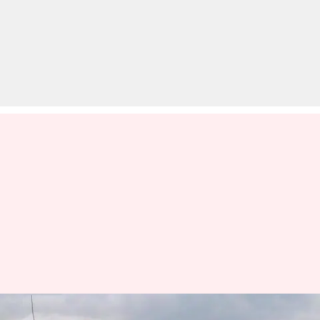
एयर स्ट्राइक: मदरसे के छात्र ने सुनी थी