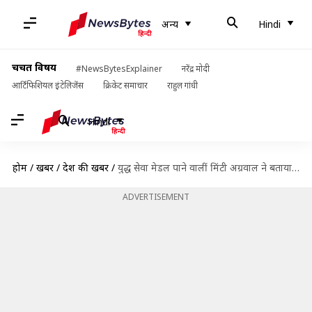
अन्य
Hindi
चर्चित विषय
#NewsBytesExplainer
नरेंद्र मोदी
आर्टिफिशियल इंटेलिजेंस
क्रिकेट समाचार
राहुल गांधी
Hindi
होम
/
खबरें
/
देश की खबरें
/
युद्ध सेवा मेडल पाने वालीं मिंटी अग्रवाल ने बताया- कैसे अभिनंदन ने गिराया था पाकिस्तानी विमान
ADVERTISEMENT