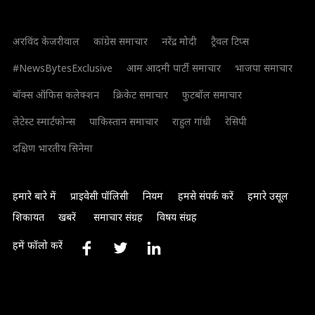
अरविंद केजरीवाल
कांग्रेस समाचार
नरेंद्र मोदी
ट्रैवल टिप्स
#NewsBytesExclusive
आम आदमी पार्टी समाचार
भाजपा समाचार
बॉक्स ऑफिस कलेक्शन
क्रिकेट समाचार
फुटबॉल समाचार
लेटेस्ट स्मार्टफोन्स
पाकिस्तान समाचार
राहुल गांधी
रेसिपी
दक्षिण भारतीय सिनेमा
हमारे बारे में
प्राइवेसी पॉलिसी
नियम
हमसे संपर्क करें
हमारे उसूल
शिकायत
खबरें
समाचार संग्रह
विषय संग्रह
हमें फॉलो करें