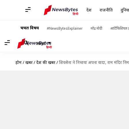
देश
राजनीति
दुनिय
चर्चित विषय
#NewsBytesExplainer
नरेंद्र मोदी
आर्टिफिशियल इ
Hindi
होम
/
खबरें
/
देश की खबरें
/
शिवसेना ने निभाया अपना वादा, राम मंदिर निर