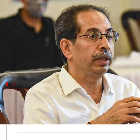
शिवसेना ने निभाया अपना वादा, राम मं
लेखन
Aug 03, 2020
04:46 pm
मुकुल तोमर
क्या है खबर?
शिवसेना ने अयोध्या में राम मंदिर निर्माण के लिए एक करोड़ रु
अयोध्या यात्रा के समय ये वादा किया था।
पत्र
उद्धव बोले- चिरकाल से मंदिर निर्माण की प्रतीक्षा 
अपने पत्र में उद्धव ठाकरे ने लिखा है, "5 अगस्त, 2020 को 'श्रीराम जन
पूजन की इस ऐतिहासिक घड़ी की चिरकाल से प्रतीक्षा कर रहे थे।
श्रीराम में अगाध श्रद्धा रही है।"