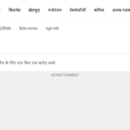
ा
बिज़नेस
खेलकूद
मनोरंजन
टेक्नोलॉजी
करियर
अजब-गज
ंटेलिजेंस
क्रिकेट समाचार
राहुल गांधी
्माण के लिए दान किए एक करोड़ रुपये
ADVERTISEMENT