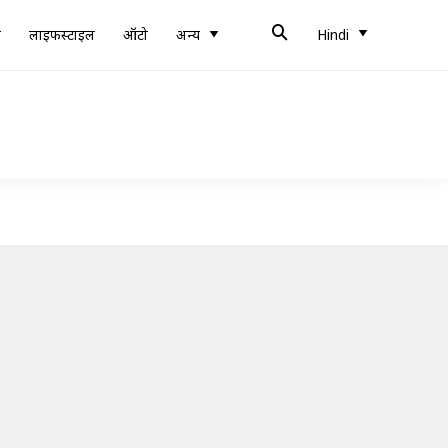
ब
लाइफस्टाइल
ऑटो
अन्य
Hindi