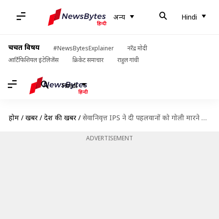
अन्य
Hindi
चर्चित विषय
#NewsBytesExplainer
नरेंद्र मोदी
आर्टिफिशियल इंटेलिजेंस
क्रिकेट समाचार
राहुल गांधी
Hindi
होम
/
खबरें
/
देश की खबरें
/
सेवानिवृत्त IPS ने दी पहलवानों को गोली मारने की धमकी, बजरंग पूनिया ने पूछा- कहां आएं
ADVERTISEMENT