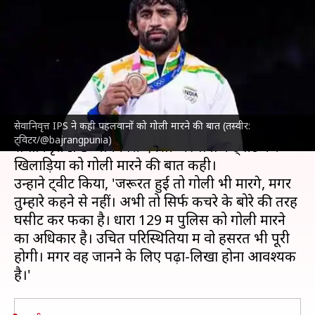
गोली मारने की धमकी, बजरंग पूनिया
ने पूछा- कहां आएं
लेखन
May 29, 2023
12:11 pm
गजेंद्र
क्या है खबर?
सेवानिवृत्त IPS ने कही पहलवानों को गोली मारने की बात (तस्वीर:
दिल्ली
में जंतर-मंतर पर पहलवानों के साथ हुई बर्बरता पर
ट्विटर/@bajrangpunia)
सेवानिवृत्त IPS अधिकारी एनसी अस्थाना ने ट्वीट कर
खिलाड़ियों को गोली मारने की बात कही।
उन्होंने ट्वीट किया, 'जरूरत हुई तो गोली भी मारेंगे, मगर
तुम्हारे कहने से नहीं। अभी तो सिर्फ कचरे के बोरे की तरह
घसीट कर फेंका है। धारा 129 में पुलिस को गोली मारने
का अधिकार है। उचित परिस्थितियों में वो हसरत भी पूरी
होगी। मगर वह जानने के लिए पढ़ा-लिखा होना आवश्यक