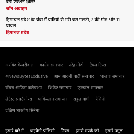
बड़ी एक्शन थ्रिलर
जॉन अब्राहम
हिमाचल प्रदेश के चंबा में यात्रियों से भरी बस पलटी, 7 की मौत और 11
घायल
हिमाचल प्रदेश
अरविंद केजरीवाल
कांग्रेस समाचार
नरेंद्र मोदी
ट्रैवल टिप्स
#NewsBytesExclusive
आम आदमी पार्टी समाचार
भाजपा समाचार
बॉक्स ऑफिस कलेक्शन
क्रिकेट समाचार
फुटबॉल समाचार
लेटेस्ट स्मार्टफोन्स
पाकिस्तान समाचार
राहुल गांधी
रेसिपी
दक्षिण भारतीय सिनेमा
हमारे बारे में
प्राइवेसी पॉलिसी
नियम
हमसे संपर्क करें
हमारे उसूल