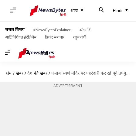
अन्य
Hindi
चर्चित विषय
#NewsBytesExplainer
नरेंद्र मोदी
आर्टिफिशियल इंटेलिजेंस
क्रिकेट समाचार
राहुल गांधी
Hindi
होम
/
खबरें
/
देश की खबरें
/
पंजाब: स्वर्ण मंदिर पर पहरेदारी कर रहे पूर्व उपमुख्यमंत्री सुखबीर सिंह बादल पर गोली चली
ADVERTISEMENT