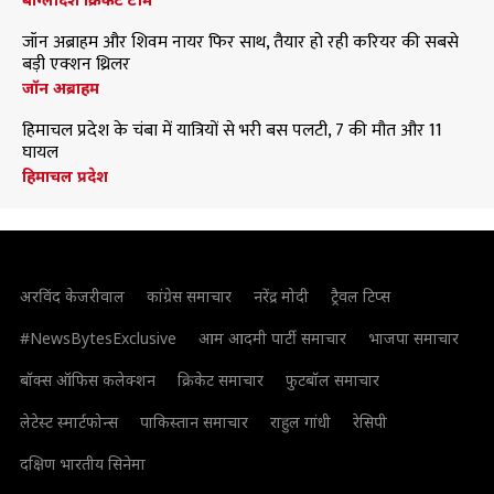
जॉन अब्राहम और शिवम नायर फिर साथ, तैयार हो रही करियर की सबसे
बड़ी एक्शन थ्रिलर
जॉन अब्राहम
हिमाचल प्रदेश के चंबा में यात्रियों से भरी बस पलटी, 7 की मौत और 11
घायल
हिमाचल प्रदेश
अरविंद केजरीवाल
कांग्रेस समाचार
नरेंद्र मोदी
ट्रैवल टिप्स
#NewsBytesExclusive
आम आदमी पार्टी समाचार
भाजपा समाचार
बॉक्स ऑफिस कलेक्शन
क्रिकेट समाचार
फुटबॉल समाचार
लेटेस्ट स्मार्टफोन्स
पाकिस्तान समाचार
राहुल गांधी
रेसिपी
दक्षिण भारतीय सिनेमा