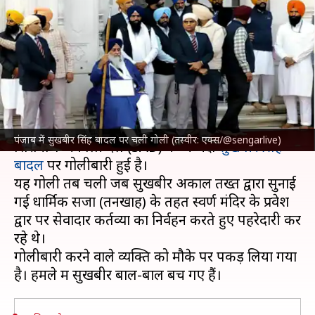
रहे पूर्व उपमुख्यमंत्री सुखबीर सिंह
बादल पर गोली चली
लेखन
Dec 04, 2024
09:46 am
गजेंद्र
क्या है खबर?
पंजाब
के अमृतसर में बुधवार को पूर्व उपमुख्यमंत्री और
पंजाब में सुखबीर सिंह बादल पर चली गोली (तस्वीर: एक्स/@sengarlive)
शिरोमणि अकाली दल (SAD) के अध्यक्ष
सुखबीर सिंह
बादल
पर गोलीबारी हुई है।
यह गोली तब चली जब सुखबीर अकाल तख्त द्वारा सुनाई
गई धार्मिक सजा (तनखाह) के तहत स्वर्ण मंदिर के प्रवेश
द्वार पर सेवादार कर्तव्यों का निर्वहन करते हुए पहरेदारी कर
रहे थे।
गोलीबारी करने वाले व्यक्ति को मौके पर पकड़ लिया गया