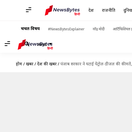
देश
राजनीति
दुनिय
चर्चित विषय
#NewsBytesExplainer
नरेंद्र मोदी
आर्टिफिशियल इ
Hindi
होम
/
खबरें
/
देश की खबरें
/
पंजाब सरकार ने घटाई पेट्रोल-डीजल की कीमतें, 