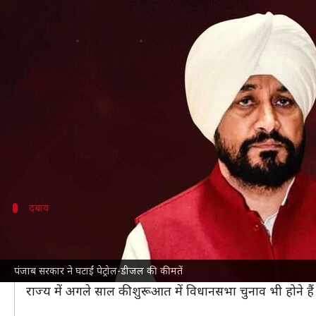
पंजाब सरकार ने घटाई पेट्रोल-डीजल की क
लेखन
Nov 07, 2021
04:17 pm
मुकुल तोमर
क्या है खबर?
केंद्र सरकार और भाजपा शासित राज्यों के बाद अब पंजाब 
कीमत में पांच रुपये की कटौती की गई है।
मुख्यमंत्री
चरणजीत सिंह चन्नी
ने कहा कि 70 सालों में कभी ऐस
दबाव
राज्य सरकार पर था कीमतों में कटौती करने का
पंजाब की कांग्रेस सरकार ने पेट्रोल-डीजल की कीमतों में कटौ
पंजाब सरकार ने घटाईं पेट्रोल-डीजल की कीमतें
बना हुआ था।
राज्य में अगले साल की शुरूआत में विधानसभा चुनाव भी होने है