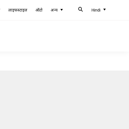
ब
लाइफस्टाइल
ऑटो
अन्य
Hindi