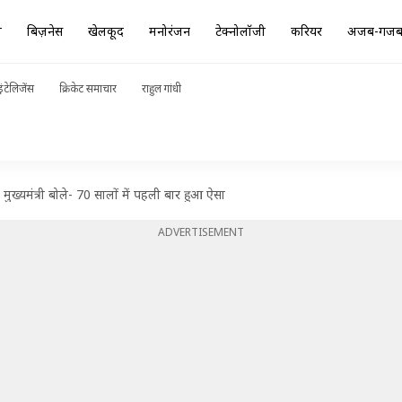
ा
बिज़नेस
खेलकूद
मनोरंजन
टेक्नोलॉजी
करियर
अजब-गज
ंटेलिजेंस
क्रिकेट समाचार
राहुल गांधी
मुख्यमंत्री बोले- 70 सालों में पहली बार हुआ ऐसा
ADVERTISEMENT