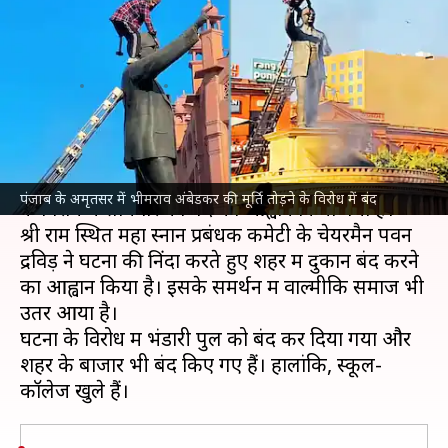
की मूर्ति पर चढ़कर उसे हथौड़े से
तोड़ा, बंद का आह्वान
लेखन
Jan 27, 2025
01:26 pm
गजेंद्र
क्या है खबर?
पंजाब
के
अमृतसर
में डॉ भीमराव अंबेडकर की मूर्ति तोड़ने
पंजाब के अमृतसर में भीमराव अंबेडकर की मूर्ति तोड़ने के विरोध में बंद
के विरोध में सोमवार को बंद का आह्वान किया गया है।
श्री राम स्थित महा स्नान प्रबंधक कमेटी के चेयरमैन पवन
द्रविड़ ने घटना की निंदा करते हुए शहर में दुकानें बंद करने
का आह्वान किया है। इसके समर्थन में वाल्मीकि समाज भी
उतर आया है।
घटना के विरोध में भंडारी पुल को बंद कर दिया गया और
शहर के बाजार भी बंद किए गए हैं। हालांकि, स्कूल-