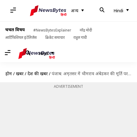
अन्य
Hindi
चर्चित विषय
#NewsBytesExplainer
नरेंद्र मोदी
आर्टिफिशियल इंटेलिजेंस
क्रिकेट समाचार
राहुल गांधी
Hindi
होम
/
खबरें
/
देश की खबरें
/
पंजाब: अमृतसर में भीमराव अंबेडकर की मूर्ति पर चढ़कर उसे हथौड़े से तोड़ा, बंद का आह्वान
ADVERTISEMENT