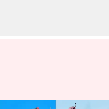
पंजाब: अमृतसर में भीमराव अंबेडकर