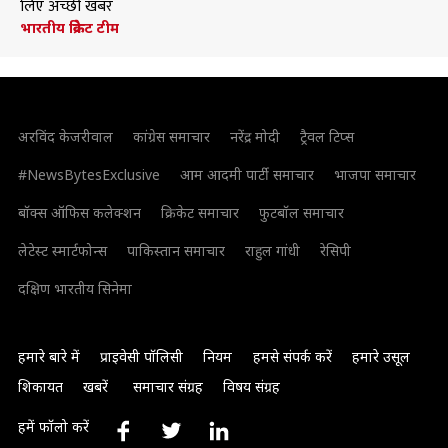
लिए अच्छी खबर
भारतीय क्रिकेट टीम
अरविंद केजरीवाल
कांग्रेस समाचार
नरेंद्र मोदी
ट्रैवल टिप्स
#NewsBytesExclusive
आम आदमी पार्टी समाचार
भाजपा समाचार
बॉक्स ऑफिस कलेक्शन
क्रिकेट समाचार
फुटबॉल समाचार
लेटेस्ट स्मार्टफोन्स
पाकिस्तान समाचार
राहुल गांधी
रेसिपी
दक्षिण भारतीय सिनेमा
हमारे बारे में
प्राइवेसी पॉलिसी
नियम
हमसे संपर्क करें
हमारे उसूल
शिकायत
खबरें
समाचार संग्रह
विषय संग्रह
हमें फॉलो करें