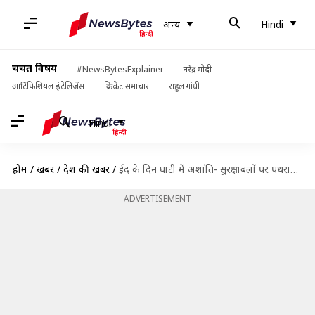
अन्य
Hindi
चर्चित विषय
#NewsBytesExplainer
नरेंद्र मोदी
आर्टिफिशियल इंटेलिजेंस
क्रिकेट समाचार
राहुल गांधी
Hindi
होम
/
खबरें
/
देश की खबरें
/
ईद के दिन घाटी में अशांति- सुरक्षाबलों पर पथराव, आतंकियों ने महिला को गोली मारी
ADVERTISEMENT