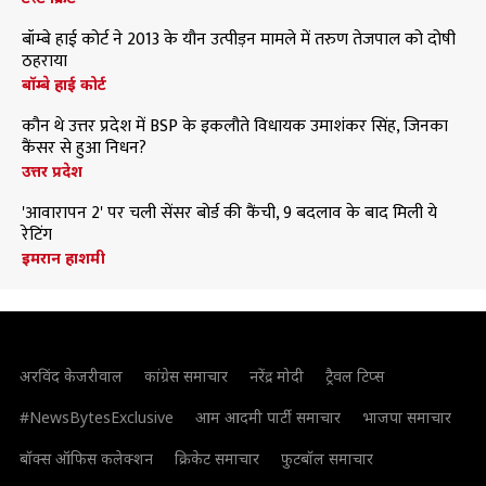
बॉम्बे हाई कोर्ट ने 2013 के यौन उत्पीड़न मामले में तरुण तेजपाल को दोषी
ठहराया
बॉम्बे हाई कोर्ट
कौन थे उत्तर प्रदेश में BSP के इकलौते विधायक उमाशंकर सिंह, जिनका
कैंसर से हुआ निधन?
उत्तर प्रदेश
'आवारापन 2' पर चली सेंसर बोर्ड की कैंची, 9 बदलाव के बाद मिली ये
रेटिंग
इमरान हाशमी
अरविंद केजरीवाल
कांग्रेस समाचार
नरेंद्र मोदी
ट्रैवल टिप्स
#NewsBytesExclusive
आम आदमी पार्टी समाचार
भाजपा समाचार
बॉक्स ऑफिस कलेक्शन
क्रिकेट समाचार
फुटबॉल समाचार