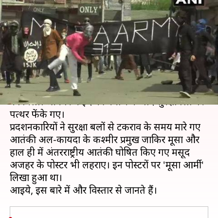
सुरक्षाबलों पर पथराव, आतंकियों ने
महिला को गोली मारी
लेखन
Jun 05, 2019
01:45 pm
प्रमोद कुमार
क्या है खबर?
ईद के मौके पर घाटी में एक बार फिर विरोध-प्रदर्शन देखने
को मिला। श्रीनगर में ईद की नमाज के बाद सुरक्षाबलों पर
पत्थर फेंके गए।
प्रदर्शनकारियों ने सुरक्षा बलों से टकराव के समय मारे गए
आतंकी अल-कायदा के कश्मीर प्रमुख जाकिर मूसा और
हाल ही में अंतरराष्ट्रीय आतंकी घोषित किए गए मसूद
अजहर के पोस्टर भी लहराए। इन पोस्टरों पर 'मूसा आर्मी'
लिखा हुआ था।