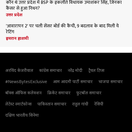
कौन थे उत्तर प्रदेश में BSP के इकलौते विधायक उमाशंकर सिंह, जिनका
कैंसर से हुआ निधन?
उत्तर प्रदेश
'आवारापन 2' पर चली सेंसर बोर्ड की कैंची, 9 बदलाव के बाद मिली ये
रेटिंग
इमरान हाशमी
अरविंद केजरीवाल
कांग्रेस समाचार
नरेंद्र मोदी
ट्रैवल टिप्स
#NewsBytesExclusive
आम आदमी पार्टी समाचार
भाजपा समाचार
बॉक्स ऑफिस कलेक्शन
क्रिकेट समाचार
फुटबॉल समाचार
लेटेस्ट स्मार्टफोन्स
पाकिस्तान समाचार
राहुल गांधी
रेसिपी
दक्षिण भारतीय सिनेमा