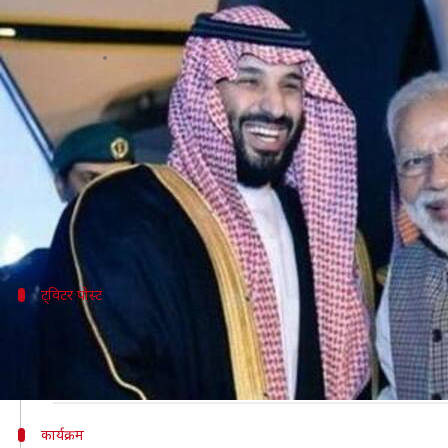
प्रधानमंत्री मोदी ने किया क्राउन प्रिंस
लेखन
Feb 20, 2019
12:14 pm
प्रमोद कुमार
क्या है खबर?
सऊदी अरब के क्राउन प्रिंस मोहम्मद बिन सलमान (MBS) अपन
उनकी अगवानी के लिए प्रधानमंत्री मोदी खुद एयरपोर्ट पहु
भारत आने से पहले क्राउन प्रिंस पाकिस्तान के दौरे पर थे। क्र
ट्विटर पोस्ट
प्रधानमंत्री मोदी ने किया क्राउन प्रिंस का स्वागत
#WATCH
Prime Minister Narendra Modi receives Saud
— ANI (@ANI)
February 19, 2019
कार्यक्रम