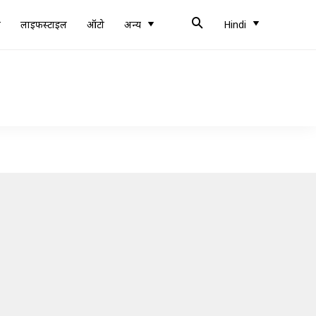
ब
लाइफस्टाइल
ऑटो
अन्य
Hindi