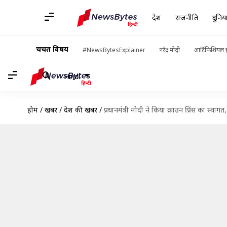
देश
राजनीति
दुनिय
चर्चित विषय
#NewsBytesExplainer
नरेंद्र मोदी
आर्टिफिशियल इ
Hindi
होम
/
खबरें
/
देश की खबरें
/
प्रधानमंत्री मोदी ने किया क्राउन प्रिंस का स्