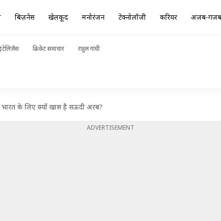
ा
बिज़नेस
खेलकूद
मनोरंजन
टेक्नोलॉजी
करियर
अजब-गज
ंटेलिजेंस
क्रिकेट समाचार
राहुल गांधी
वागत, भारत के लिए क्यों खास है सऊदी अरब?
ADVERTISEMENT