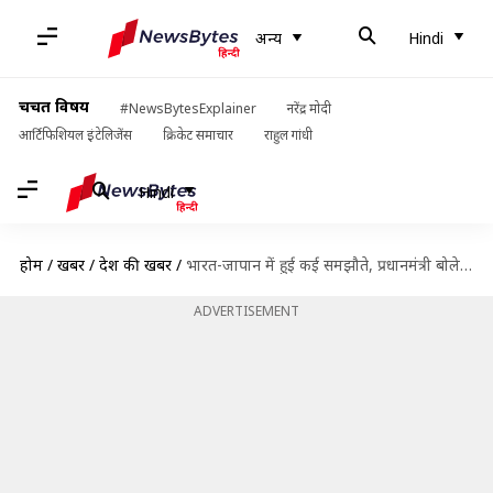
अन्य
Hindi
चर्चित विषय
#NewsBytesExplainer
नरेंद्र मोदी
आर्टिफिशियल इंटेलिजेंस
क्रिकेट समाचार
राहुल गांधी
Hindi
होम
/
खबरें
/
देश की खबरें
/
भारत-जापान में हुई कई समझौते, प्रधानमंत्री बोले- दोनों देशों की साझेदारी का नया अध्याय शुरू
ADVERTISEMENT