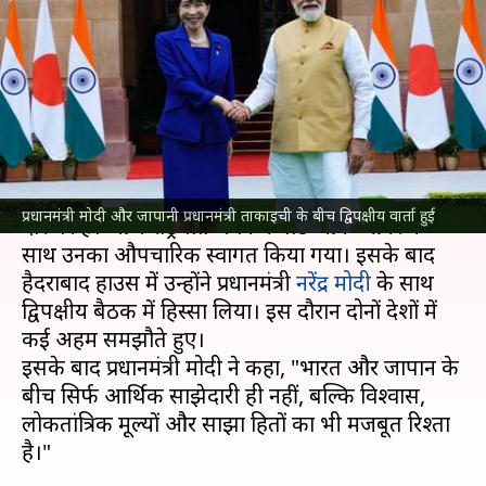
प्रधानमंत्री बोले- दोनों देशों की
साझेदारी का नया अध्याय शुरू
लेखन
Jul 02, 2026
02:11 pm
आबिद खान
क्या है खबर?
जापान
की प्रधानमंत्री सनाए ताकाइची अपने पहले भारत
प्रधानमंत्री मोदी और जापानी प्रधानमंत्री ताकाइची के बीच द्विपक्षीय वार्ता हुई
दौरे पर हैं। आज राष्ट्रपति भवन में गार्ड ऑफ ऑनर के
साथ उनका औपचारिक स्वागत किया गया। इसके बाद
हैदराबाद हाउस में उन्होंने प्रधानमंत्री
नरेंद्र मोदी
के साथ
द्विपक्षीय बैठक में हिस्सा लिया। इस दौरान दोनों देशों में
कई अहम समझौते हुए।
इसके बाद प्रधानमंत्री मोदी ने कहा, "भारत और जापान के
बीच सिर्फ आर्थिक साझेदारी ही नहीं, बल्कि विश्वास,
लोकतांत्रिक मूल्यों और साझा हितों का भी मजबूत रिश्ता