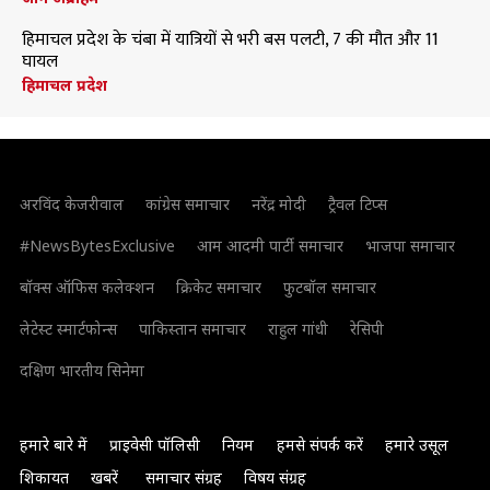
हिमाचल प्रदेश के चंबा में यात्रियों से भरी बस पलटी, 7 की मौत और 11
घायल
हिमाचल प्रदेश
अरविंद केजरीवाल
कांग्रेस समाचार
नरेंद्र मोदी
ट्रैवल टिप्स
#NewsBytesExclusive
आम आदमी पार्टी समाचार
भाजपा समाचार
बॉक्स ऑफिस कलेक्शन
क्रिकेट समाचार
फुटबॉल समाचार
लेटेस्ट स्मार्टफोन्स
पाकिस्तान समाचार
राहुल गांधी
रेसिपी
दक्षिण भारतीय सिनेमा
हमारे बारे में
प्राइवेसी पॉलिसी
नियम
हमसे संपर्क करें
हमारे उसूल
शिकायत
खबरें
समाचार संग्रह
विषय संग्रह