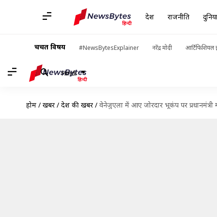
देश
राजनीति
दुनिय
चर्चित विषय
#NewsBytesExplainer
नरेंद्र मोदी
आर्टिफिशियल इ
Hindi
होम
/
खबरें
/
देश की खबरें
/
वेनेजुएला में आए जोरदार भूकंप पर प्रधानमंत्