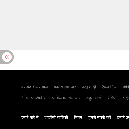
अरविंद केजरीवाल
कांग्रेस समाचार
नरेंद्र मोदी
ट्रैवल टिप्स
#N
लेटेस्ट स्मार्टफोन्स
पाकिस्तान समाचार
राहुल गांधी
रेसिपी
दक्ष
हमारे बारे में
प्राइवेसी पॉलिसी
नियम
हमसे संपर्क करें
हमारे उ