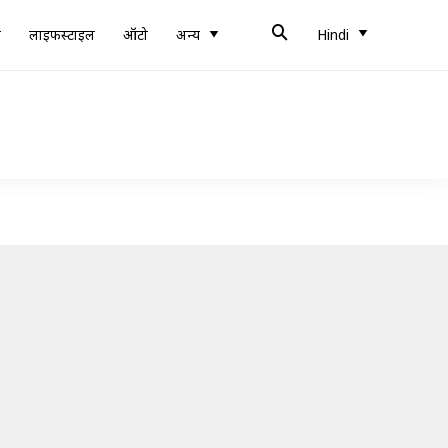
ब
लाइफस्टाइल
ऑटो
अन्य
Hindi