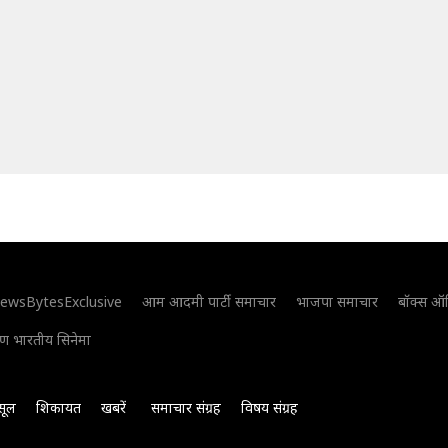
ewsBytesExclusive
आम आदमी पार्टी समाचार
भाजपा समाचार
बॉक्स ऑ
िण भारतीय सिनेमा
सूल
शिकायत
खबरें
समाचार संग्रह
विषय संग्रह