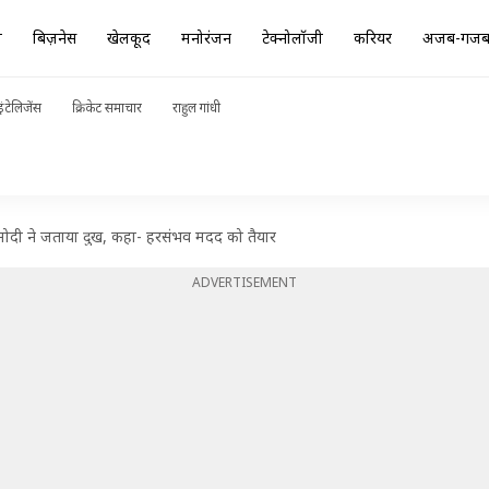
ा
बिज़नेस
खेलकूद
मनोरंजन
टेक्नोलॉजी
करियर
अजब-गज
ंटेलिजेंस
क्रिकेट समाचार
राहुल गांधी
री मोदी ने जताया दुख, कहा- हरसंभव मदद को तैयार
ADVERTISEMENT