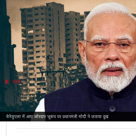
वेनेजुएला में आए जोरदार भूकंप पर प्र
लेखन
Jun 25, 2026
10:34 am
गजेंद्र
क्या है खबर?
प्रधानमंत्री
नरेंद्र मोदी
ने गुरुवार तड़के
वेनेजुएला
में आए 7.1 ती
उन्होंने भूकंप की वजह से जान गंवाने वाले लोगों के परिवारों क
संदेश
मोदी ने क्या दिया संदेश?
प्रधानमंत्री मोदी ने एक्स पर लिखा, 'वेनेजुएला में आए ज़बरदस्
संवेदना व्यक्त करता हूं जिन्होंने अपने प्रियजनों को खो दिया है
वेनेजुएला में आए जोरदार भूकंप पर प्रधानमंत्री मोदी ने जताया दुख
संभव मदद देने के लिए तैयार है।'