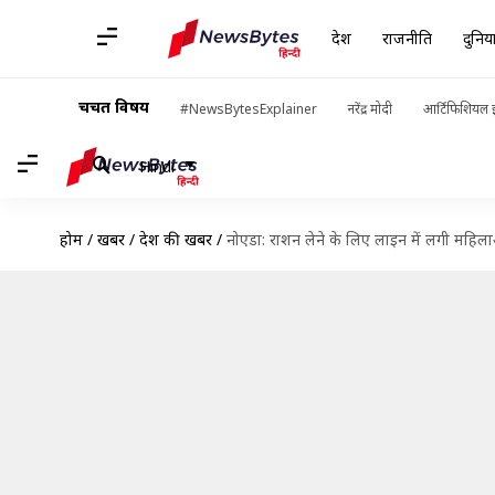
देश
राजनीति
दुनिय
चर्चित विषय
#NewsBytesExplainer
नरेंद्र मोदी
आर्टिफिशियल इ
Hindi
होम
/
खबरें
/
देश की खबरें
/
नोएडा: राशन लेने के लिए लाइन में लगी महिला