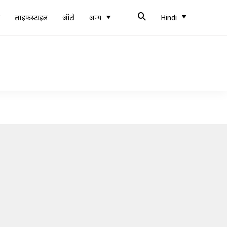
ब
लाइफस्टाइल
ऑटो
अन्य
Hindi