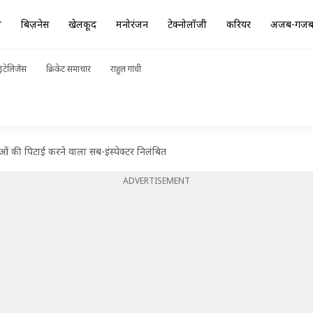
ा
बिज़नेस
खेलकूद
मनोरंजन
टेक्नोलॉजी
करियर
अजब-गज
ंटेलिजेंस
क्रिकेट समाचार
राहुल गांधी
ओं की पिटाई करने वाला सब-इंस्पेक्टर निलंबित
ADVERTISEMENT