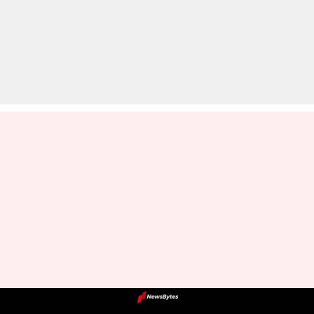
नोएडा: गैस पर छोले चढ़ाकर सो गए