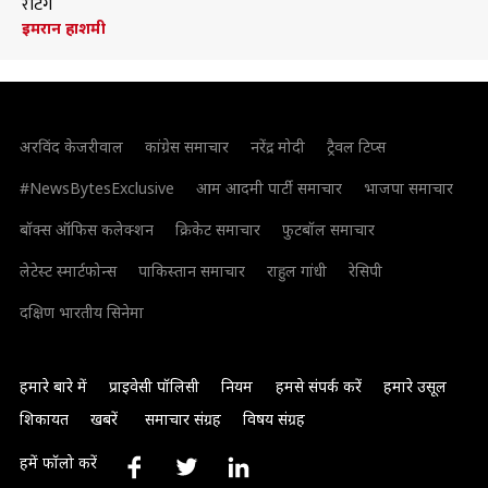
रेटिंग
इमरान हाशमी
अरविंद केजरीवाल
कांग्रेस समाचार
नरेंद्र मोदी
ट्रैवल टिप्स
#NewsBytesExclusive
आम आदमी पार्टी समाचार
भाजपा समाचार
बॉक्स ऑफिस कलेक्शन
क्रिकेट समाचार
फुटबॉल समाचार
लेटेस्ट स्मार्टफोन्स
पाकिस्तान समाचार
राहुल गांधी
रेसिपी
दक्षिण भारतीय सिनेमा
हमारे बारे में
प्राइवेसी पॉलिसी
नियम
हमसे संपर्क करें
हमारे उसूल
शिकायत
खबरें
समाचार संग्रह
विषय संग्रह
हमें फॉलो करें