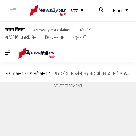
अन्य
Hindi
चर्चित विषय
#NewsBytesExplainer
नरेंद्र मोदी
आर्टिफिशियल इंटेलिजेंस
क्रिकेट समाचार
राहुल गांधी
Hindi
होम
/
खबरें
/
देश की खबरें
/
नोएडा: गैस पर छोले चढ़ाकर सो गए 2 चचेरे भाई, दम घुटने से हुई मौत
ADVERTISEMENT