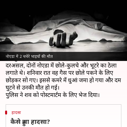
2 चचेरे भाई, दम घुटने से हुई मौत
लेखन
Jan 12, 2025
10:53 am
भारत शर्मा
क्या है खबर?
उत्तर प्रदेश
के
नोएडा
में सैक्टर-70 स्थित बसई गांव में एक
मकान में किराए का कमरा लेकर रह रहे 2 चचेरे भाइयों की
नोएडा में 2 चचेरे भाइयों की मौत
दम घुटने से मौत हो गई।
दरअसल, दोनों नोएडा में छोले-कुलचे और भूटरे का ठेला
लगाते थे। शनिवार रात वह गैस पर छोले पकने के लिए
छोड़कर सो गए। इससे कमरे में धुआं जमा हो गया और दम
घुटने से उनकी मौत हो गई।
हादसा
कैसे हुआ हादसा?