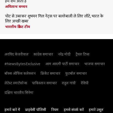
हमें शर्म आती है
अमिताभ बच्चन
चोट से उबरकर शुभमन गिल नेट्स पर बल्लेबाजी ले लिए लौटे, भारत के
लिए अच्छी खबर
भारतीय क्रिकेट टीम
अरविंद केजरीवाल
कांग्रेस समाचार
नरेंद्र मोदी
ट्रैवल टिप्स
#NewsBytesExclusive
आम आदमी पार्टी समाचार
भाजपा समाचार
बॉक्स ऑफिस कलेक्शन
क्रिकेट समाचार
फुटबॉल समाचार
लेटेस्ट स्मार्टफोन्स
पाकिस्तान समाचार
राहुल गांधी
रेसिपी
दक्षिण भारतीय सिनेमा
हमारे बारे में
प्राइवेसी पॉलिसी
नियम
हमसे संपर्क करें
हमारे उसूल