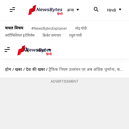
अन्य
Hindi
चर्चित विषय
#NewsBytesExplainer
नरेंद्र मोदी
आर्टिफिशियल इंटेलिजेंस
क्रिकेट समाचार
राहुल गांधी
Hindi
होम
/
खबरें
/
देश की खबरें
/
ट्रैफिक नियम उल्लंघन पर अब अधिक जुर्माना, कट सकता है एक लाख रुपये तक का चालान
ADVERTISEMENT