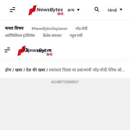
अन्य
Hindi
चर्चित विषय
#NewsBytesExplainer
नरेंद्र मोदी
आर्टिफिशियल इंटेलिजेंस
क्रिकेट समाचार
राहुल गांधी
Hindi
होम
/
खबरें
/
देश की खबरें
/
स्वतंत्रता दिवस पर प्रधानमंत्री नरेंद्र मोदी पेरिस ओलंपिक में भाग लेने वाले भारतीय दल से मिलेंगे
ADVERTISEMENT