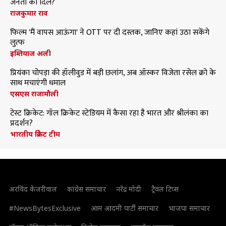
जनता का दिल?
राजकुमार राव
फिल्म 'मैं वापस आऊंगा' ने OTT पर दी दस्तक, जानिए कहां उठा सकेंगे
लुत्फ
इम्तियाज अली
प्रियंका चोपड़ा की हॉलीवुड में बड़ी छलांग, अब ऑस्कर विजेता रसेल क्रो के
साथ मचाएंगी धमाल
एसएस राजामौली
टेस्ट क्रिकेट: गॉल क्रिकेट स्टेडियम में कैसा रहा है भारत और श्रीलंका का
प्रदर्शन?
भारतीय क्रिकेट टीम
अरविंद केजरीवाल
कांग्रेस समाचार
नरेंद्र मोदी
ट्रैवल टिप्स
#NewsBytesExclusive
आम आदमी पार्टी समाचार
भाजपा समाचार