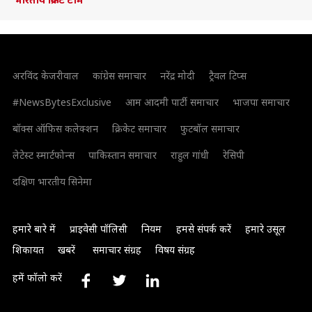
अरविंद केजरीवाल
कांग्रेस समाचार
नरेंद्र मोदी
ट्रैवल टिप्स
#NewsBytesExclusive
आम आदमी पार्टी समाचार
भाजपा समाचार
बॉक्स ऑफिस कलेक्शन
क्रिकेट समाचार
फुटबॉल समाचार
लेटेस्ट स्मार्टफोन्स
पाकिस्तान समाचार
राहुल गांधी
रेसिपी
दक्षिण भारतीय सिनेमा
हमारे बारे में
प्राइवेसी पॉलिसी
नियम
हमसे संपर्क करें
हमारे उसूल
शिकायत
खबरें
समाचार संग्रह
विषय संग्रह
हमें फॉलो करें