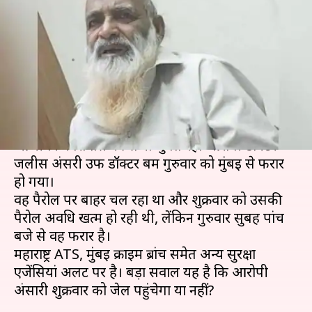
धमाकों का आरोपी 'डॉक्टर बम'
फरार!
लेखन
Jan 17, 2020
11:42 am
भारत शर्मा
क्या है खबर?
1993 के मुंबई सीरियल बस धमाकों के आरोप में
आजीवन कारावास की सजा भुगत रहा आरोपी डॉक्टर
जलीस अंसरी उर्फ डॉक्टर बम गुरुवार को मुंबई से फरार
हो गया।
वह पैरोल पर बाहर चल रहा था और शुक्रवार को उसकी
पैरोल अवधि खत्म हो रही थी, लेंकिन गुरुवार सुबह पांच
बजे से वह फरार है।
महाराष्ट्र ATS, मुंबई क्राइम ब्रांच समेत अन्य सुरक्षा
एजेंसियां अलर्ट पर है। बड़ा सवाल यह है कि आरोपी