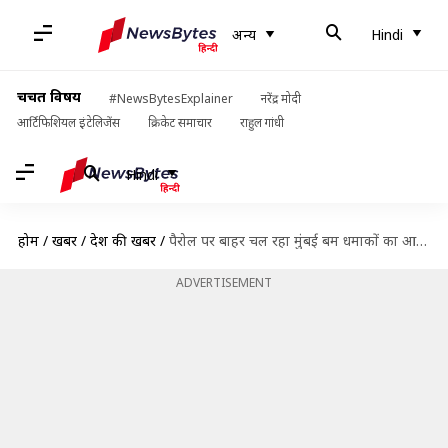
अन्य
Hindi
चर्चित विषय
#NewsBytesExplainer
नरेंद्र मोदी
आर्टिफिशियल इंटेलिजेंस
क्रिकेट समाचार
राहुल गांधी
Hindi
होम
/
खबरें
/
देश की खबरें
/
पैरोल पर बाहर चल रहा मुंबई बम धमाकों का आरोपी 'डॉक्टर बम' फरार!
ADVERTISEMENT