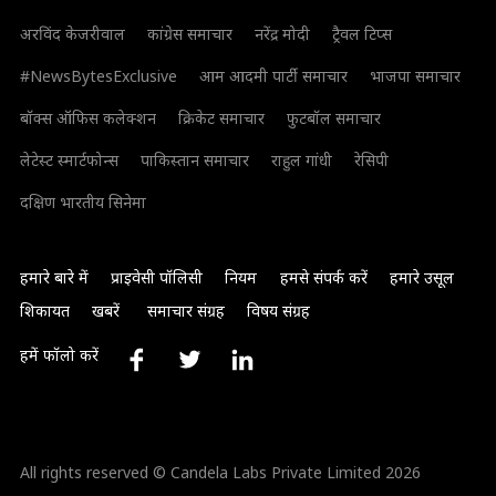
अरविंद केजरीवाल
कांग्रेस समाचार
नरेंद्र मोदी
ट्रैवल टिप्स
#NewsBytesExclusive
आम आदमी पार्टी समाचार
भाजपा समाचार
बॉक्स ऑफिस कलेक्शन
क्रिकेट समाचार
फुटबॉल समाचार
लेटेस्ट स्मार्टफोन्स
पाकिस्तान समाचार
राहुल गांधी
रेसिपी
दक्षिण भारतीय सिनेमा
हमारे बारे में
प्राइवेसी पॉलिसी
नियम
हमसे संपर्क करें
हमारे उसूल
शिकायत
खबरें
समाचार संग्रह
विषय संग्रह
हमें फॉलो करें
All rights reserved © Candela Labs Private Limited 2026