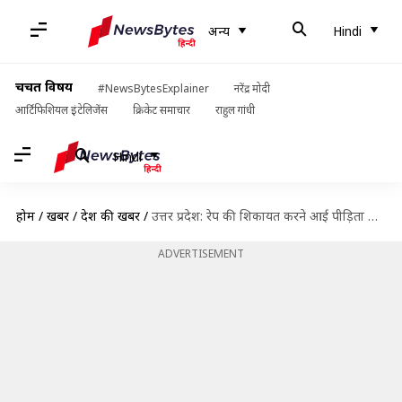
अन्य
Hindi
चर्चित विषय
#NewsBytesExplainer
नरेंद्र मोदी
आर्टिफिशियल इंटेलिजेंस
क्रिकेट समाचार
राहुल गांधी
Hindi
होम
/
खबरें
/
देश की खबरें
/
उत्तर प्रदेश: रेप की शिकायत करने आई पीड़िता के साथ थाने में रेप, आरोपी SHO निलंबित
ADVERTISEMENT