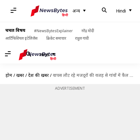
अन्य
Hindi
चर्चित विषय
#NewsBytesExplainer
नरेंद्र मोदी
आर्टिफिशियल इंटेलिजेंस
क्रिकेट समाचार
राहुल गांधी
Hindi
होम
/
खबरें
/
देश की खबरें
/
वापस लौट रहे मजदूरों की वजह से गांवों में फैल सकता है कोरोना वायरस- विश्व बैंक
ADVERTISEMENT