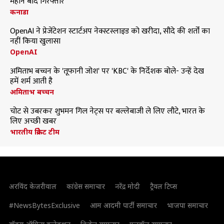
महीने बाद गिरफ्तार
कनाडा
OpenAI ने प्रेजेंटेशन स्टार्टअप नेक्स्टस्लाइड को खरीदा, सौदे की शर्तों का
नहीं किया खुलासा
OpenAI
अमिताभ बच्चन के 'तूफानी जोश' पर 'KBC' के निर्देशक बोले- उन्हें देख
हमें शर्म आती है
अमिताभ बच्चन
चोट से उबरकर शुभमन गिल नेट्स पर बल्लेबाजी ले लिए लौटे, भारत के
लिए अच्छी खबर
भारतीय क्रिकेट टीम
अरविंद केजरीवाल
कांग्रेस समाचार
नरेंद्र मोदी
ट्रैवल टिप्स
#NewsBytesExclusive
आम आदमी पार्टी समाचार
भाजपा समाचार