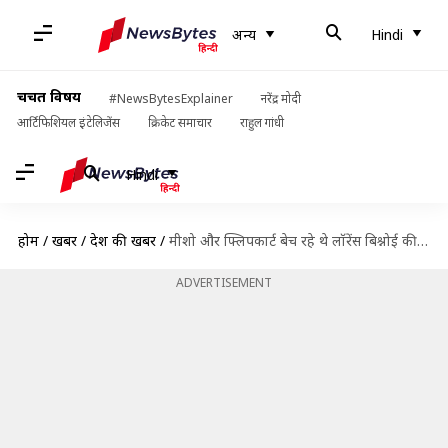
अन्य
Hindi
चर्चित विषय
#NewsBytesExplainer
नरेंद्र मोदी
आर्टिफिशियल इंटेलिजेंस
क्रिकेट समाचार
राहुल गांधी
Hindi
होम
/
खबरें
/
देश की खबरें
/
मीशो और फ्लिपकार्ट बेच रहे थे लॉरेंस बिश्नोई की तस्वीर वाली टी-शर्ट, विवाद के बाद हटाया
ADVERTISEMENT