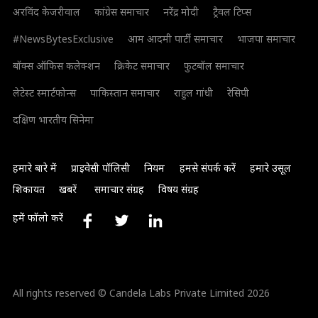
अरविंद केजरीवाल
कांग्रेस समाचार
नरेंद्र मोदी
ट्रैवल टिप्स
#NewsBytesExclusive
आम आदमी पार्टी समाचार
भाजपा समाचार
बॉक्स ऑफिस कलेक्शन
क्रिकेट समाचार
फुटबॉल समाचार
लेटेस्ट स्मार्टफोन्स
पाकिस्तान समाचार
राहुल गांधी
रेसिपी
दक्षिण भारतीय सिनेमा
हमारे बारे में
प्राइवेसी पॉलिसी
नियम
हमसे संपर्क करें
हमारे उसूल
शिकायत
खबरें
समाचार संग्रह
विषय संग्रह
हमें फॉलो करें
All rights reserved © Candela Labs Private Limited 2026