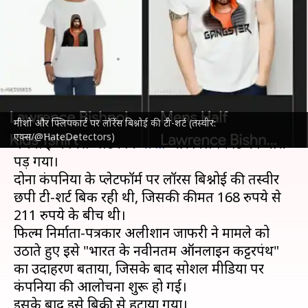
लॉरेंस बिश्नोई की तस्वीर वाली टी-शर्ट,
विवाद के बाद हटाया
लेखन
Nov 05, 2024
04:23 pm
गजेंद्र
क्या है खबर?
मीशो और फ्लिपकार्ट पर लॉरेंस बिश्नोई की टी-शर्ट (तस्वीर:
जेल में बंद गैंगस्टर
लॉरेंस बिश्नोई
की तस्वीर वाली टी-शर्ट
एक्स/@HateDetectors)
बेचना ई-कॉमर्स प्लेटफॉर्म
मीशो
और फ्लिपकार्ट को भारी
पड़ गया।
दोनों कंपनियों के प्लेटफॉर्म पर लॉरेंस बिश्नोई की तस्वीर
छपी टी-शर्ट बिक रही थी, जिसकी कीमत 168 रुपये से
211 रुपये के बीच थी।
फिल्म निर्माता-पत्रकार अलीशान जाफरी ने मामले को
उठाते हुए इसे "भारत के नवीनतम ऑनलाइन कट्टरपंथ"
का उदाहरण बताया, जिसके बाद सोशल मीडिया पर
कंपनियों की आलोचना शुरू हो गई।