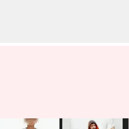
मीशो और फ्लिपकार्ट बेच रहे थे