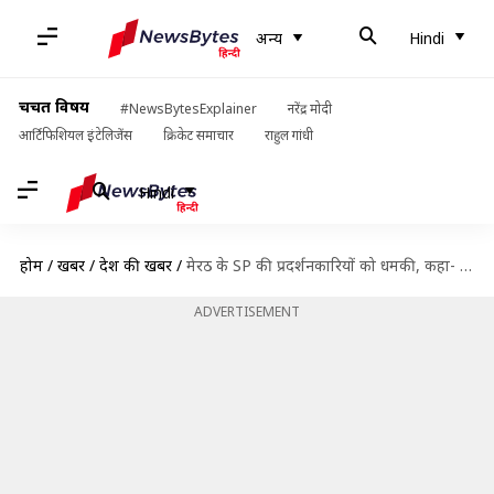
अन्य
Hindi
चर्चित विषय
#NewsBytesExplainer
नरेंद्र मोदी
आर्टिफिशियल इंटेलिजेंस
क्रिकेट समाचार
राहुल गांधी
Hindi
होम
/
खबरें
/
देश की खबरें
/
मेरठ के SP की प्रदर्शनकारियों को धमकी, कहा- पाकिस्तान चले जाओ; वीडियो वायरल
ADVERTISEMENT