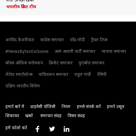
लिए अच्छी खबर
भारतीय क्रिकेट टीम
अरविंद केजरीवाल
कांग्रेस समाचार
नरेंद्र मोदी
ट्रैवल टिप्स
#NewsBytesExclusive
आम आदमी पार्टी समाचार
भाजपा समाचार
बॉक्स ऑफिस कलेक्शन
क्रिकेट समाचार
फुटबॉल समाचार
लेटेस्ट स्मार्टफोन्स
पाकिस्तान समाचार
राहुल गांधी
रेसिपी
दक्षिण भारतीय सिनेमा
हमारे बारे में
प्राइवेसी पॉलिसी
नियम
हमसे संपर्क करें
हमारे उसूल
शिकायत
खबरें
समाचार संग्रह
विषय संग्रह
हमें फॉलो करें