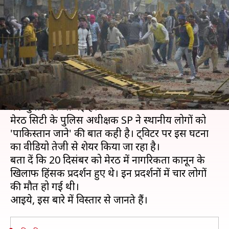
धमकी, कहा- पाकिस्तान चले जाओ;
वीडियो वायरल
लेखन
Dec 28, 2019
10:32 am
प्रमोद कुमार
क्या है खबर?
सोशल मीडिया पर चलने वाली धमकियां अब पुलिसकर्मियों
की जुबान पर आ गई हैं।
मेरठ सिटी के पुलिस अधीक्षक SP ने स्थानीय लोगों को
'पाकिस्तान जाने' की बात कही है। ट्विटर पर इस घटना
का वीडियो तेजी से शेयर किया जा रहा है।
बता दें कि 20 दिसंबर को मेरठ में नागरिकता कानून के
खिलाफ हिंसक प्रदर्शन हुए थे। इन प्रदर्शनों में चार लोगों
की मौत हो गई थी।