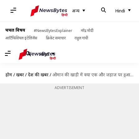
अन्य
Hindi
चर्चित विषय
#NewsBytesExplainer
नरेंद्र मोदी
आर्टिफिशियल इंटेलिजेंस
क्रिकेट समाचार
राहुल गांधी
Hindi
होम
/
खबरें
/
देश की खबरें
/
ओमान की खाड़ी में क्या एक और जहाज पर हुआ हमला? विदेश मंत्रालय ने बताई सच्चाई
ADVERTISEMENT