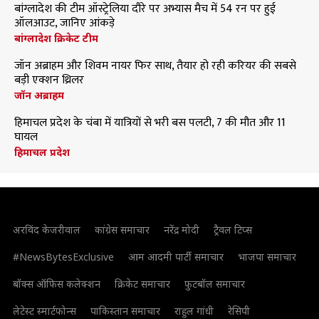
बांग्लादेश की टीम ऑस्ट्रेलिया दौरे पर अभ्यास मैच में 54 रन पर हुई
ऑलआउट, जानिए आंकड़े
बांग्लादेश क्रिकेट टीम
जॉन अब्राहम और शिवम नायर फिर साथ, तैयार हो रही करियर की सबसे
बड़ी एक्शन थ्रिलर
जॉन अब्राहम
हिमाचल प्रदेश के चंबा में यात्रियों से भरी बस पलटी, 7 की मौत और 11
घायल
हिमाचल प्रदेश
अरविंद केजरीवाल
कांग्रेस समाचार
नरेंद्र मोदी
ट्रैवल टिप्स
#NewsBytesExclusive
आम आदमी पार्टी समाचार
भाजपा समाचार
बॉक्स ऑफिस कलेक्शन
क्रिकेट समाचार
फुटबॉल समाचार
लेटेस्ट स्मार्टफोन्स
पाकिस्तान समाचार
राहुल गांधी
रेसिपी