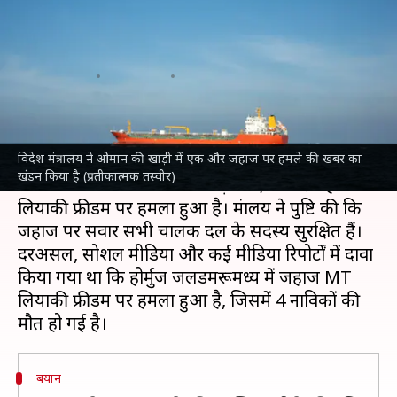
जहाज पर हुआ हमला? विदेश मंत्रालय
ने बताई सच्चाई
लेखन
Jun 13, 2026
10:37 am
आबिद खान
क्या है खबर?
विदेश मंत्रालय ने ओमान की खाड़ी में एक और जहाज पर हमले की खबर का
विदेश मंत्रालय
ने उन खबरों का खंडन किया है, जिनमें दावा
खंडन किया है (प्रतीकात्मक तस्वीर)
किया गया था कि
ओमान
की खाड़ी में एक और जहाज
लियाकी फ्रीडम पर हमला हुआ है। मंत्रालय ने पुष्टि की कि
जहाज पर सवार सभी चालक दल के सदस्य सुरक्षित हैं।
दरअसल, सोशल मीडिया और कई मीडिया रिपोर्टों में दावा
किया गया था कि होर्मुज जलडमरूमध्य में जहाज MT
लियाकी फ्रीडम पर हमला हुआ है, जिसमें 4 नाविकों की
बयान