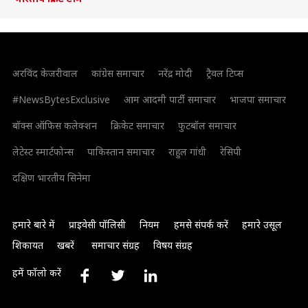
अरविंद केजरीवाल
कांग्रेस समाचार
नरेंद्र मोदी
ट्रैवल टिप्स
#NewsBytesExclusive
आम आदमी पार्टी समाचार
भाजपा समाचार
बॉक्स ऑफिस कलेक्शन
क्रिकेट समाचार
फुटबॉल समाचार
लेटेस्ट स्मार्टफोन्स
पाकिस्तान समाचार
राहुल गांधी
रेसिपी
दक्षिण भारतीय सिनेमा
हमारे बारे में
प्राइवेसी पॉलिसी
नियम
हमसे संपर्क करें
हमारे उसूल
शिकायत
खबरें
समाचार संग्रह
विषय संग्रह
हमें फॉलो करें