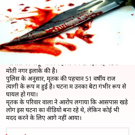
रहे पिता की चाकू घोंपकर हत्या, चार
आरोपी गिरफ्तार
लेखन
May 14, 2019
11:51 am
प्रमोद कुमार
क्या है खबर?
दिल्ली में अपनी बेटी से छेड़खानी का विरोध कर रहे एक
व्यापारी की चाकू घोंपकर हत्या कर दी गई। यह घटना
मोती नगर इलाके की है।
पुलिस के अनुसार, मृतक की पहचान 51 वर्षीय राज
त्यागी के रूप में हुई है। घटना में उनका बेटा गंभीर रूप से
घायल हो गया।
मृतक के परिवार वालों ने आरोप लगाया कि आसपास खड़े
लोग इस घटना का वीडियो बना रहे थे, लेकिन कोई भी