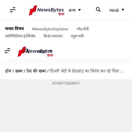
अन्य
Hindi
चर्चित विषय
#NewsBytesExplainer
नरेंद्र मोदी
आर्टिफिशियल इंटेलिजेंस
क्रिकेट समाचार
राहुल गांधी
Hindi
होम
/
खबरें
/
देश की खबरें
/
दिल्लीः बेटी से छेड़छाड़ का विरोध कर रहे पिता की चाकू घोंपकर हत्या, चार आरोपी गिरफ्तार
ADVERTISEMENT