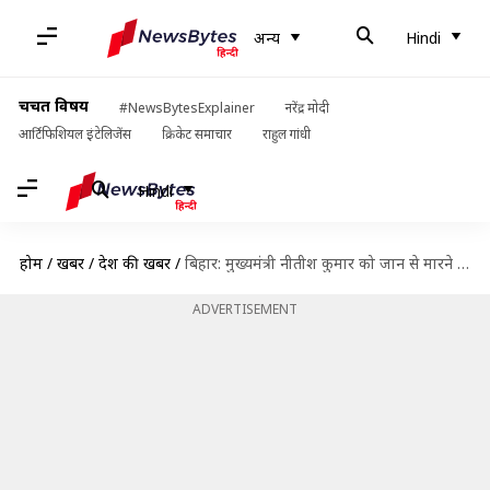
अन्य
Hindi
चर्चित विषय
#NewsBytesExplainer
नरेंद्र मोदी
आर्टिफिशियल इंटेलिजेंस
क्रिकेट समाचार
राहुल गांधी
Hindi
होम
/
खबरें
/
देश की खबरें
/
बिहार: मुख्यमंत्री नीतीश कुमार को जान से मारने की धमकी, रखा 25 लाख रुपये का इनाम
ADVERTISEMENT