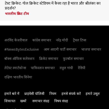
टेस्ट क्रिकेट: गॉल क्रिकेट स्टेडियम में कैसा रहा है भारत और श्रीलंका का
प्रदर्शन?
भारतीय क्रिकेट टीम
अरविंद केजरीवाल
कांग्रेस समाचार
नरेंद्र मोदी
ट्रैवल टिप्स
#NewsBytesExclusive
आम आदमी पार्टी समाचार
भाजपा समाचार
बॉक्स ऑफिस कलेक्शन
क्रिकेट समाचार
फुटबॉल समाचार
लेटेस्ट स्मार्टफोन्स
पाकिस्तान समाचार
राहुल गांधी
रेसिपी
दक्षिण भारतीय सिनेमा
हमारे बारे में
प्राइवेसी पॉलिसी
नियम
हमसे संपर्क करें
हमारे उसूल
शिकायत
खबरें
समाचार संग्रह
विषय संग्रह