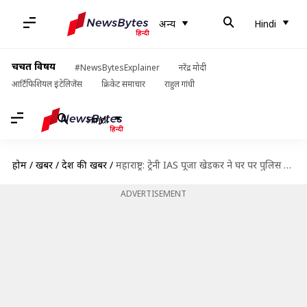
अन्य
Hindi
चर्चित विषय
#NewsBytesExplainer
नरेंद्र मोदी
आर्टिफिशियल इंटेलिजेंस
क्रिकेट समाचार
राहुल गांधी
Hindi
होम
/
खबरें
/
देश की खबरें
/
महाराष्ट्र: ट्रेनी IAS पूजा खेडकर ने घर पर पुलिस को बुलाया, 2 घंटे तक बातचीत की
ADVERTISEMENT