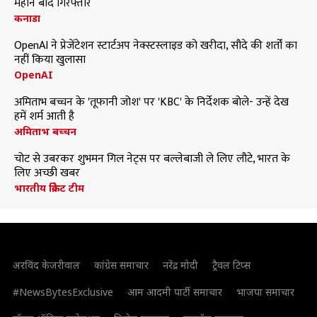
महीने बाद गिरफ्तार
कनाडा
OpenAI ने प्रेजेंटेशन स्टार्टअप नेक्स्टस्लाइड को खरीदा, सौदे की शर्तों का
नहीं किया खुलासा
OpenAI
अमिताभ बच्चन के 'तूफानी जोश' पर 'KBC' के निर्देशक बोले- उन्हें देख
हमें शर्म आती है
अमिताभ बच्चन
चोट से उबरकर शुभमन गिल नेट्स पर बल्लेबाजी ले लिए लौटे, भारत के
लिए अच्छी खबर
भारतीय क्रिकेट टीम
अरविंद केजरीवाल
कांग्रेस समाचार
नरेंद्र मोदी
ट्रैवल टिप्स
#NewsBytesExclusive
आम आदमी पार्टी समाचार
भाजपा समाचार