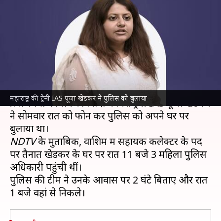
पर पुलिस को बुलाया, 2 घंटे तक
बातचीत की
लेखन
Jul 16, 2024
02:14 pm
गजेंद्र
क्या है खबर?
महाराष्ट्र
के
पुणे
में पद के दुरुपयोग और कथित फर्जी
महाराष्ट्र की ट्रेनी IAS पूजा खेडकर ने पुलिस को बुलाया
प्रमाणपत्रों को लेकर विवादों में घिरीं ट्रेनी IAS पूजा खेडकर
ने सोमवार रात को फोन कर पुलिस को अपने घर पर
NDTV
के मुताबिक, वाशिम में सहायक कलेक्टर के पद
पर तैनात खेडकर के घर पर रात 11 बजे 3 महिला पुलिस
अधिकारी पहुंची थीं।
पुलिस की टीम ने उनके आवास पर 2 घंटे बिताए और रात