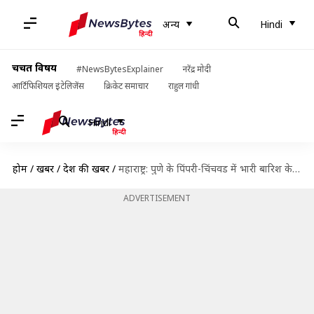
अन्य
Hindi
चर्चित विषय
#NewsBytesExplainer
नरेंद्र मोदी
आर्टिफिशियल इंटेलिजेंस
क्रिकेट समाचार
राहुल गांधी
Hindi
होम
/
खबरें
/
देश की खबरें
/
महाराष्ट्र: पुणे के पिंपरी-चिंचवड में भारी बारिश के कारण इमारत गिरी, 15 से अधिक लोग फंसे
ADVERTISEMENT