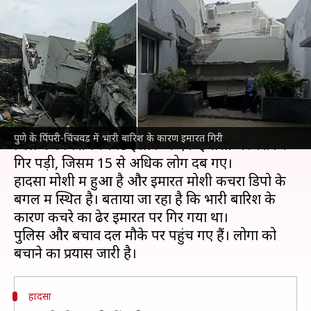
भारी बारिश के कारण इमारत गिरी,
15 से अधिक लोग फंसे
लेखन
Jul 08, 2026
03:46 pm
गजेंद्र
क्या है खबर?
महाराष्ट्र
में भारी बारिश का कहर जारी है। बुधवार को
पुणे
पुणे के पिंपरी-चिंचवड में भारी बारिश के कारण इमारत गिरी
जिले के पिंपरी-चिंचवड इलाके में एक इमारत भरभराकर
गिर पड़ी, जिसमें 15 से अधिक लोग दब गए।
हादसा मोशी में हुआ है और इमारत मोशी कचरा डिपो के
बगल में स्थित है। बताया जा रहा है कि भारी बारिश के
कारण कचरे का ढेर इमारत पर गिर गया था।
पुलिस और बचाव दल मौके पर पहुंच गए हैं। लोगों को
हादसा