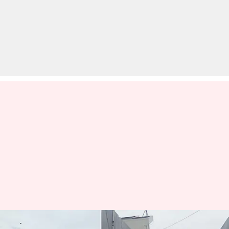
महाराष्ट्र: पुणे के पिंपरी-चिंचवड में