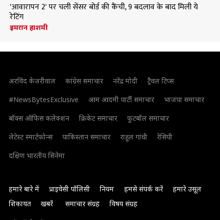
'आवारापन 2' पर चली सेंसर बोर्ड की कैंची, 9 बदलाव के बाद मिली ये
रेटिंग
इमरान हाशमी
अरविंद केजरीवाल
कांग्रेस समाचार
नरेंद्र मोदी
ट्रैवल टिप्स
#NewsBytesExclusive
आम आदमी पार्टी समाचार
भाजपा समाचार
बॉक्स ऑफिस कलेक्शन
क्रिकेट समाचार
फुटबॉल समाचार
लेटेस्ट स्मार्टफोन्स
पाकिस्तान समाचार
राहुल गांधी
रेसिपी
दक्षिण भारतीय सिनेमा
हमारे बारे में
प्राइवेसी पॉलिसी
नियम
हमसे संपर्क करें
हमारे उसूल
शिकायत
खबरें
समाचार संग्रह
विषय संग्रह