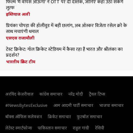
फिल्म 'मैं वापस आऊंगा' ने OTT पर दी दस्तक, जानिए कहां उठा सकेंगे
लुत्फ
इम्तियाज अली
प्रियंका चोपड़ा की हॉलीवुड में बड़ी छलांग, अब ऑस्कर विजेता रसेल क्रो के
साथ मचाएंगी धमाल
एसएस राजामौली
टेस्ट क्रिकेट: गॉल क्रिकेट स्टेडियम में कैसा रहा है भारत और श्रीलंका का
प्रदर्शन?
भारतीय क्रिकेट टीम
अरविंद केजरीवाल
कांग्रेस समाचार
नरेंद्र मोदी
ट्रैवल टिप्स
#NewsBytesExclusive
आम आदमी पार्टी समाचार
भाजपा समाचार
बॉक्स ऑफिस कलेक्शन
क्रिकेट समाचार
फुटबॉल समाचार
लेटेस्ट स्मार्टफोन्स
पाकिस्तान समाचार
राहुल गांधी
रेसिपी