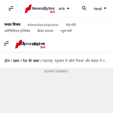
अन्य
Hindi
चर्चित विषय
#NewsBytesExplainer
नरेंद्र मोदी
आर्टिफिशियल इंटेलिजेंस
क्रिकेट समाचार
राहुल गांधी
Hindi
होम
/
खबरें
/
देश की खबरें
/
महाराष्ट्र: नंदुरबार में ऑटो रिक्शा और बाइक में टक्कर के बाद 2 समुदायों में झड़प, पथराव-आगजनी
ADVERTISEMENT