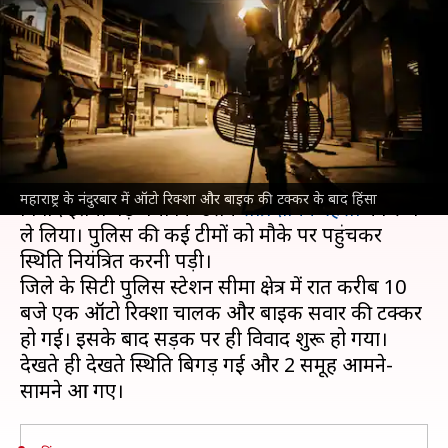
बाइक में टक्कर के बाद 2 समुदायों में
झड़प, पथराव-आगजनी
लेखन
Jan 20, 2025
10:49 am
गजेंद्र
क्या है खबर?
महाराष्ट्र
के नंदुरबार में रविवार रात को छोटी सी बात पर
महाराष्ट्र के नंदुरबार में ऑटो रिक्शा और बाइक की टक्कर के बाद हिंसा
विवाद इतना बढ़ गया कि उसने
सांप्रदायिक हिंसा
का रूप
ले लिया। पुलिस की कई टीमों को मौके पर पहुंचकर
स्थिति नियंत्रित करनी पड़ी।
जिले के सिटी पुलिस स्टेशन सीमा क्षेत्र में रात करीब 10
बजे एक ऑटो रिक्शा चालक और बाइक सवार की टक्कर
हो गई। इसके बाद सड़क पर ही विवाद शुरू हो गया।
देखते ही देखते स्थिति बिगड़ गई और 2 समूह आमने-