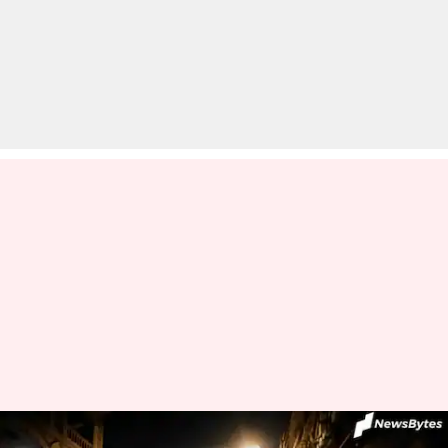
महाराष्ट्र: नंदुरबार में ऑटो रिक्शा और