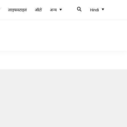
ब
लाइफस्टाइल
ऑटो
अन्य
Hindi