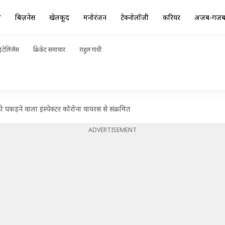
ा
बिज़नेस
खेलकूद
मनोरंजन
टेक्नोलॉजी
करियर
अजब-गज
ंटेलिजेंस
क्रिकेट समाचार
राहुल गांधी
को पकड़ने वाला इंस्पेक्टर कोरोना वायरस से संक्रमित
ADVERTISEMENT