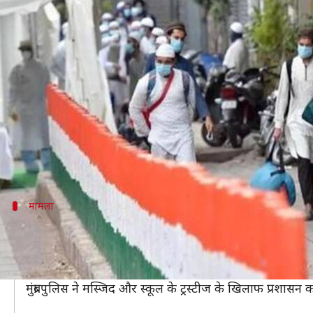
महाराष्ट्र: तबलीगी जमात से जुड़े 21 वि
लेखन
Apr 11, 2020
09:40 am
प्रमोद कुमार
क्या है खबर?
महाराष्ट्र में तबलीगी जमात से जुड़े 21 विदेशी नागरिकों को पक
इंस्पेक्टर ने मुंब्रा इलाके में तबलीगी जमात के कार्यक्रम 
अभियान के दौरान इंस्पेक्टर ने 13 बांग्लादेशी और आठ मलेशिय
मामला
प्रशासन की अपील के बावजूद सामने नहीं आए थे
ये सभी 21 विदेशी नागरिक दिल्ली से तमिलनाडु गए और वहां से 
कई बार अपील करने के बावजूद ये लोग प्रशासन के सामने नही
मुंब्रा पुलिस ने मस्जिद और स्कूल के ट्रस्टीज के खिलाफ प्रशा