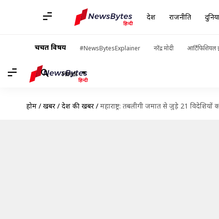
देश
राजनीति
दुनिय
चर्चित विषय
#NewsBytesExplainer
नरेंद्र मोदी
आर्टिफिशियल इ
Hindi
होम
/
खबरें
/
देश की खबरें
/
महाराष्ट्र: तबलीगी जमात से जुड़े 21 विदेशियों 