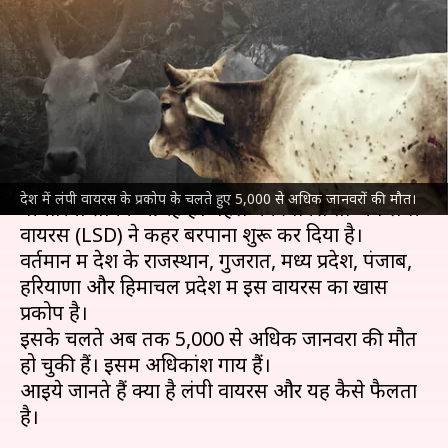
तक 5,000 से अधिक जानवरों की
मौत
लेखन
Aug 09, 2022
05:25 pm
भारत शर्मा
क्या है खबर?
कोरोना वायरस
महामारी के बाद देश में अब नई-नई
देश में लंपी वायरस के प्रकोप के चलते हुए 5,000 से अधिक जानवरों की मौत।
बीमारियां सामने आ रहे हैं। पहले मंकीपॉक्स तो अब लंपी
वायरस (LSD) ने कहर बरपाना शुरू कर दिया है।
वर्तमान में देश के राजस्थान, गुजरात, मध्य प्रदेश, पंजाब,
हरियाणा और हिमाचल प्रदेश में इस वायरस का खास
प्रकोप है।
इसके चलते अब तक 5,000 से अधिक जानवरों की मौत
हो चुकी हैं। इसमें अधिकांश गायें हैं।
आइये जानते हैं क्या है लंपी वायरस और यह कैसे फैलता