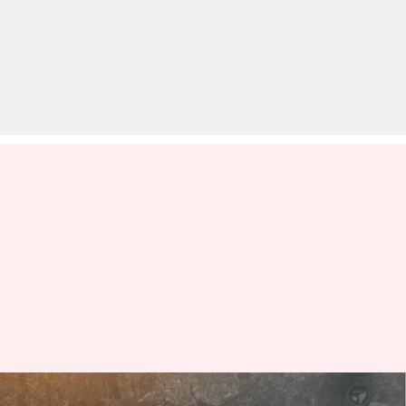
देश में 'लंपी' वायरस का कहर, अब