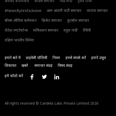
अरविंद केजरीवाल
कांग्रेस समाचार
नरेंद्र मोदी
ट्रैवल टिप्स
#NewsBytesExclusive
आम आदमी पार्टी समाचार
भाजपा समाचार
बॉक्स ऑफिस कलेक्शन
क्रिकेट समाचार
फुटबॉल समाचार
लेटेस्ट स्मार्टफोन्स
पाकिस्तान समाचार
राहुल गांधी
रेसिपी
दक्षिण भारतीय सिनेमा
हमारे बारे में
प्राइवेसी पॉलिसी
नियम
हमसे संपर्क करें
हमारे उसूल
शिकायत
खबरें
समाचार संग्रह
विषय संग्रह
हमें फॉलो करें
All rights reserved © Candela Labs Private Limited 2026