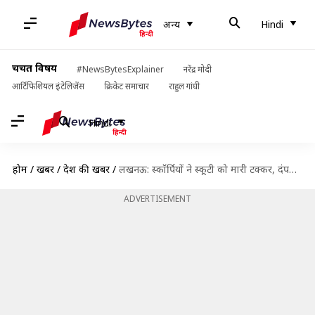
अन्य
Hindi
चर्चित विषय
#NewsBytesExplainer
नरेंद्र मोदी
आर्टिफिशियल इंटेलिजेंस
क्रिकेट समाचार
राहुल गांधी
Hindi
होम
/
खबरें
/
देश की खबरें
/
लखनऊ: स्कॉर्पियों ने स्कूटी को मारी टक्कर, दंपति और 2 बच्चों को 100 मीटर घसीटा; मौत
ADVERTISEMENT