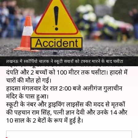
टक्कर, दंपति और 2 बच्चों को 100
मीटर घसीटा; मौत
लेखन
May 31, 2023
12:05 pm
गजेंद्र
क्या है खबर?
उत्तर प्रदेश
की राजधानी
लखनऊ
में स्कॉर्पियो चालक ने
लखनऊ में स्कॉर्पियो चालक ने स्कूटी सवारों को टक्कर मारने के बाद घसीटा
पहले एक स्कूटी को टक्कर मारी और फिर उसमें सवार
दंपति और 2 बच्चों को 100 मीटर तक घसीटा। हादसे में
चारों की मौत हो गई।
हादसा मंगलवार देर रात 2ः00 बजे अलीगंज गुलाचीन
मंदिर के पास हुआ।
स्कूटी के नंबर और ड्राइविंग लाइसेंस की मदद से मृतकों
की पहचान राम सिंह, पत्नी ज्ञान देवी और उनके 14 और