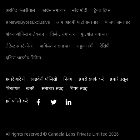
अरविंद केजरीवाल
कांग्रेस समाचार
नरेंद्र मोदी
ट्रैवल टिप्स
#NewsBytesExclusive
आम आदमी पार्टी समाचार
भाजपा समाचार
बॉक्स ऑफिस कलेक्शन
क्रिकेट समाचार
फुटबॉल समाचार
लेटेस्ट स्मार्टफोन्स
पाकिस्तान समाचार
राहुल गांधी
रेसिपी
दक्षिण भारतीय सिनेमा
हमारे बारे में
प्राइवेसी पॉलिसी
नियम
हमसे संपर्क करें
हमारे उसूल
शिकायत
खबरें
समाचार संग्रह
विषय संग्रह
हमें फॉलो करें
All rights reserved © Candela Labs Private Limited 2026