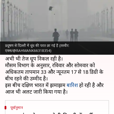
देशभर में आज कैसा रहेगा मौसम?
लेखन
Nov 03, 2024
09:22 am
दिनेश चंद शर्मा
क्या है खबर?
दिवाली के बाद से
दिल्ली
सहित उत्तरी भारत के कई
राज्यों में मौसम में बदलाव दिख रहा है। सुबह और शाम
प्रदूषण से दिल्ली में धुंध की परत छा गई है (तस्वीर:
एक्स/@RAHMANK66318354)
को हल्की ठंडक का अहसास होने लगा है, लेकिन दिन में
अभी भी तेज धूप निकल रही है।
मौसम विभाग के अनुसार, रविवार और सोमवार को
अधिकतम तापमान 33 और न्यूनतम 17 से 18 डिग्री के
बीच रहने की उम्मीद है।
इस बीच दक्षिण भारत में झमाझम
बारिश
हो रही है और
पूर्वानुमान