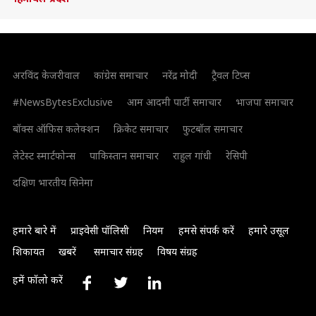
अरविंद केजरीवाल
कांग्रेस समाचार
नरेंद्र मोदी
ट्रैवल टिप्स
#NewsBytesExclusive
आम आदमी पार्टी समाचार
भाजपा समाचार
बॉक्स ऑफिस कलेक्शन
क्रिकेट समाचार
फुटबॉल समाचार
लेटेस्ट स्मार्टफोन्स
पाकिस्तान समाचार
राहुल गांधी
रेसिपी
दक्षिण भारतीय सिनेमा
हमारे बारे में
प्राइवेसी पॉलिसी
नियम
हमसे संपर्क करें
हमारे उसूल
शिकायत
खबरें
समाचार संग्रह
विषय संग्रह
हमें फॉलो करें