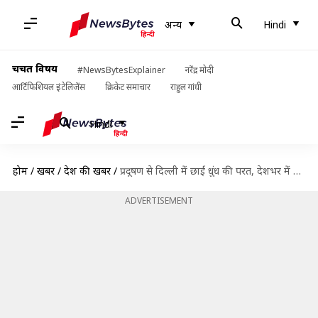
अन्य
Hindi
चर्चित विषय
#NewsBytesExplainer
नरेंद्र मोदी
आर्टिफिशियल इंटेलिजेंस
क्रिकेट समाचार
राहुल गांधी
Hindi
होम
/
खबरें
/
देश की खबरें
/
प्रदूषण से दिल्ली में छाई धुंध की परत, देशभर में आज कैसा रहेगा मौसम?
ADVERTISEMENT