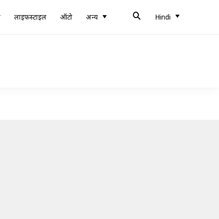
ब
लाइफस्टाइल
ऑटो
अन्य
Hindi