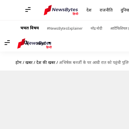
देश
राजनीति
दुनिय
चर्चित विषय
#NewsBytesExplainer
नरेंद्र मोदी
आर्टिफिशियल इ
Hindi
होम
/
खबरें
/
देश की खबरें
/
अभिषेक बनर्जी के घर आधी रात को पहुंची पुलि