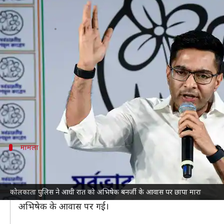
अभिषेक बनर्जी के घर आधी रात को पहुं
लेखन
Jun 13, 2026
11:17 am
आबिद खान
क्या है खबर?
ममता बनर्जी के भतीजे
अभिषेक बनर्जी
के कालीघाट स्थित घ
तक अभिषेक के घर की तलाशी ली।
इसकी खबर लगते ही ममता बनर्जी भी अभिषेक के आवास पर पह
मामला
किस मामले में हुई छापेमारी?
यह छापेमारी किस मामले में की गई, इसकी जानकारी सामने नहीं
कोलकाता पुलिस ने आधी रात को अभिषेक बनर्जी के आवास पर छापा मारा
न्यूज18
ने सूत्रों के हवाले से बताया कि मेदिनीपुर के पूर्व वि
अभिषेक के आवास पर गई।