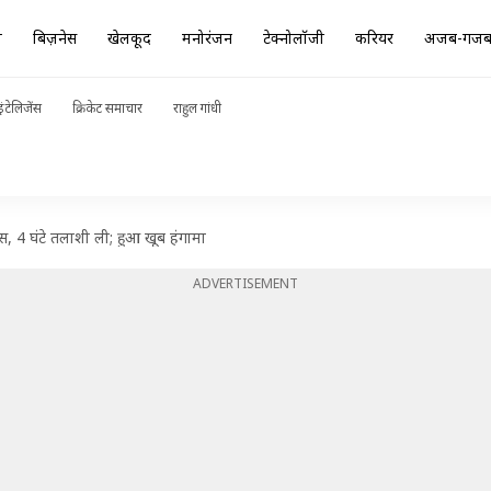
ा
बिज़नेस
खेलकूद
मनोरंजन
टेक्नोलॉजी
करियर
अजब-गज
ंटेलिजेंस
क्रिकेट समाचार
राहुल गांधी
स, 4 घंटे तलाशी ली; हुआ खूब हंगामा
ADVERTISEMENT