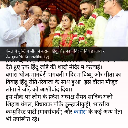
सद्भाव का संदेश, अपने खर्च पर हिंदू
जोड़े की शादी कराई
लेखन
Jul 10, 2023
01:19 pm
गजेंद्र
क्या है खबर?
केरल में मुस्लिम लीग ने कराया हिंदू जोड़े का मंदिर में विवाह (तस्वीर:
केरल
के मलप्पुरम में इंडियन यूनियन मुस्लिम लीग
फेसबुक/PK Kunhalikutty)
(IUML) की युवा शाखा ने सांप्रदायिक सद्भाव का संदेश
देते हुए एक हिंदू जोड़े की शादी मंदिर में करवाई।
वेंगारा श्रीअम्मानचेरी भगवती मंदिर में विष्णु और गीता का
विवाह हिंदू रीति-रिवाजों के साथ हुआ। इस दौरान मौजूद
लोगों ने जोड़े को आशीर्वाद दिया।
इस मौके पर लीग के प्रदेश अध्यक्ष सैयद सादिकअली
शिहाब थंगल, विधायक पीके कुन्हालीकुट्टी, भारतीय
कम्युनिस्ट पार्टी (मार्क्सवादी) और
कांग्रेस
के कई अन्य नेता