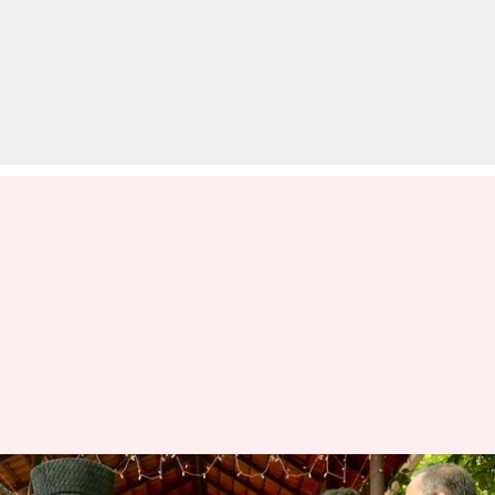
केरल: मुस्लिम लीग ने दिया सांप्रदायिक