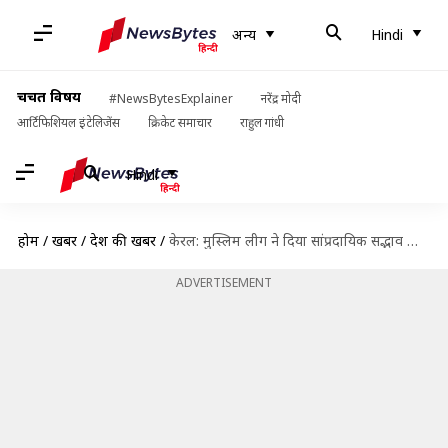
अन्य
Hindi
चर्चित विषय
#NewsBytesExplainer
नरेंद्र मोदी
आर्टिफिशियल इंटेलिजेंस
क्रिकेट समाचार
राहुल गांधी
Hindi
होम
/
खबरें
/
देश की खबरें
/
केरल: मुस्लिम लीग ने दिया सांप्रदायिक सद्भाव का संदेश, अपने खर्च पर हिंदू जोड़े की शादी कराई
ADVERTISEMENT