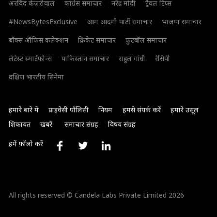
अरविंद केजरीवाल
कांग्रेस समाचार
नरेंद्र मोदी
ट्रैवल टिप्स
#NewsBytesExclusive
आम आदमी पार्टी समाचार
भाजपा समाचार
बॉक्स ऑफिस कलेक्शन
क्रिकेट समाचार
फुटबॉल समाचार
लेटेस्ट स्मार्टफोन्स
पाकिस्तान समाचार
राहुल गांधी
रेसिपी
दक्षिण भारतीय सिनेमा
हमारे बारे में
प्राइवेसी पॉलिसी
नियम
हमसे संपर्क करें
हमारे उसूल
शिकायत
खबरें
समाचार संग्रह
विषय संग्रह
हमें फॉलो करें
All rights reserved © Candela Labs Private Limited 2026