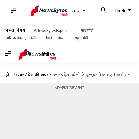
अन्य
Hindi
चर्चित विषय
#NewsBytesExplainer
नरेंद्र मोदी
आर्टिफिशियल इंटेलिजेंस
क्रिकेट समाचार
राहुल गांधी
Hindi
होम
/
खबरें
/
देश की खबरें
/
उत्तर प्रदेश: बरेली के यूट्यूबर ने कमाए 1 करोड़ रुपये, आयकर विभाग का छापा
ADVERTISEMENT