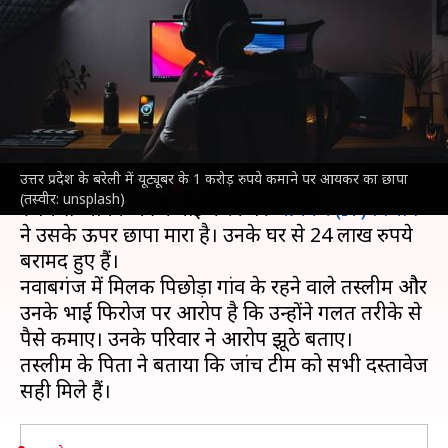
1 करोड़ रुपये, आयकर विभाग का
छापा
लेखन
Jul 17, 2023
05:40 pm
गजेंद्र
क्या है खबर?
उत्तर प्रदेश के बरेली में यूट्यूबर के 1 करोड़ रुपये कमाने पर आयकर का छापा
उत्तर प्रदेश
के बरेली में रहने वाले एक यूट्यूबर के एक करोड़
(तस्वीर: unsplash)
रुपये से अधिक की कमाई करने पर
आयकर (IT) विभाग
ने उसके ऊपर छापा मारा है। उनके घर से 24 लाख रुपये
बरामद हुए हैं।
नवाबगंज में मिलक पिछोड़ा गांव के रहने वाले तस्लीम और
उनके भाई फिरोज पर आरोप है कि उन्होंने गलत तरीके से
पैसे कमाए। उनके परिवार ने आरोप झूठे बताए।
तस्लीम के पिता ने बताया कि जांच टीम को सभी दस्तावेज