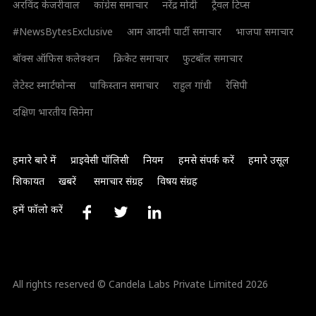
अरविंद केजरीवाल
कांग्रेस समाचार
नरेंद्र मोदी
ट्रैवल टिप्स
#NewsBytesExclusive
आम आदमी पार्टी समाचार
भाजपा समाचार
बॉक्स ऑफिस कलेक्शन
क्रिकेट समाचार
फुटबॉल समाचार
लेटेस्ट स्मार्टफोन्स
पाकिस्तान समाचार
राहुल गांधी
रेसिपी
दक्षिण भारतीय सिनेमा
हमारे बारे में
प्राइवेसी पॉलिसी
नियम
हमसे संपर्क करें
हमारे उसूल
शिकायत
खबरें
समाचार संग्रह
विषय संग्रह
हमें फॉलो करें
All rights reserved © Candela Labs Private Limited 2026